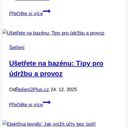
Tepelná
Přečtěte si více
ztráta
odhalena:
Co
skutečně
Šetření
znamená
pro
Ušetřete na bazénu: Tipy pro
váš
údržbu a provoz
účet
za
energie?
Od
Řešení2Plus.cz
24. 12. 2025
Ušetřete
Přečtěte si více
na
bazénu:
Tipy