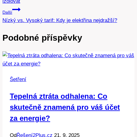
izolovat
příspěvek
Další
Nízký vs. Vysoký tarif: Kdy je elektřina nejdražší?
Podobné příspěvky
Šetření
Tepelná ztráta odhalena: Co
skutečně znamená pro váš účet
za energie?
Od
Řešení2Plus.cz
21. 9. 2025