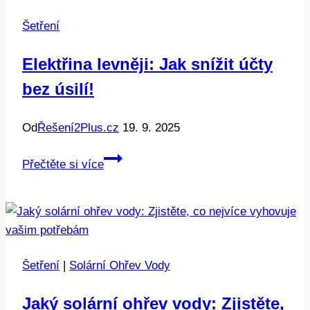
pro
Šetření
údržbu
a
Elektřina levněji: Jak snížit účty
provoz
bez úsilí!
Od
Řešení2Plus.cz
19. 9. 2025
Elektřina
Přečtěte si více
levněji:
Jak
snížit
účty
bez
Šetření
|
Solární Ohřev Vody
úsilí!
Jaký solární ohřev vody: Zjistěte,