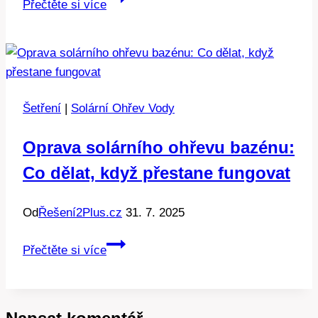
Přečtěte si více
a
úspory:
Diskuze
a
tipy
Šetření
|
Solární Ohřev Vody
Oprava solárního ohřevu bazénu:
Co dělat, když přestane fungovat
Od
Řešení2Plus.cz
31. 7. 2025
Oprava
Přečtěte si více
solárního
ohřevu
bazénu: