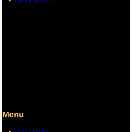
Tepelná čerpadla
Menu
Úvodní Stránka