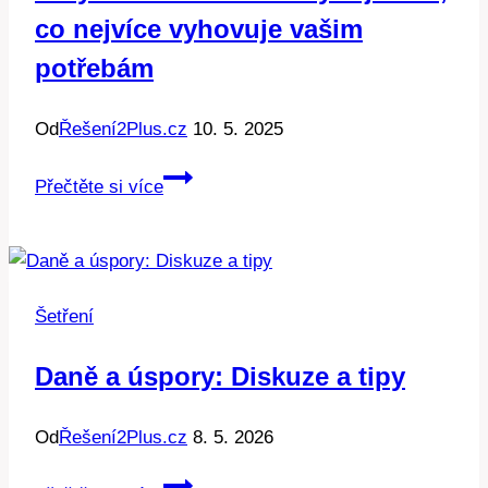
co nejvíce vyhovuje vašim
potřebám
Od
Řešení2Plus.cz
10. 5. 2025
Jaký
Přečtěte si více
solární
ohřev
vody:
Zjistěte,
Šetření
co
nejvíce
Daně a úspory: Diskuze a tipy
vyhovuje
vašim
Od
Řešení2Plus.cz
8. 5. 2026
potřebám
Daně