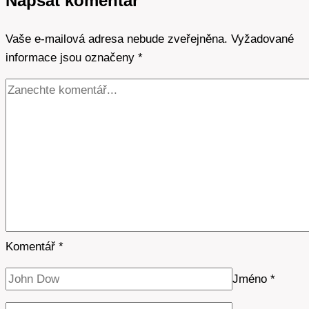
Napsat komentář
Co
dělat,
Vaše e-mailová adresa nebude zveřejněna.
když
Vyžadované
informace jsou označeny
přestane
*
fungovat
Komentář
*
Jméno
*