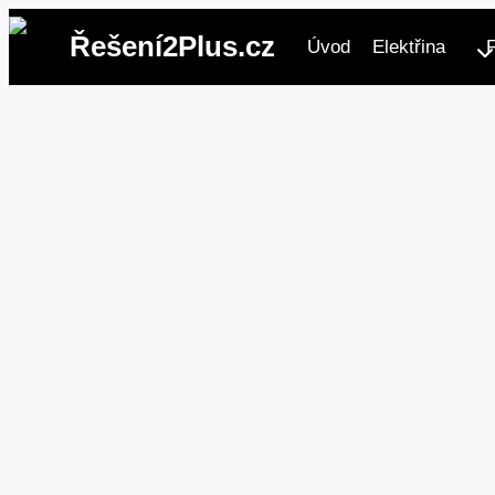
Přeskočit
Řešení2Plus.cz
Úvod
Elektřina
na
obsah