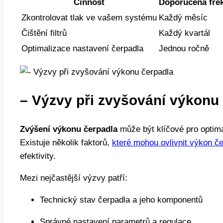
Činnost
Doporučená fre
Zkontrolovat tlak ve vašem systému
Každý měsíc
Čištění filtrů
Každý kvartál
Optimalizace nastavení čerpadla
Jednou ročně
– Výzvy při zvyšování výkonu
Zvýšení výkonu čerpadla
může být klíčové pro optima
Existuje několik faktorů,
které mohou ovlivnit výkon č
efektivity.
Mezi nejčastější výzvy patří:
Technický stav čerpadla a jeho komponentů
Správné nastavení parametrů a regulace