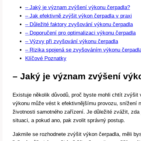
– Jaký je význam zvýšení výkonu čerpadla?
– Jak efektivně zvýšit výkon čerpadla v praxi
– Důležité faktory zvyšování výkonu čerpadla
– Doporučení pro optimalizaci výkonu čerpadla
– Výzvy při zvyšování výkonu čerpadla
– Rizika spojená se zvyšováním výkonu čerpadl
Klíčové Poznatky
– Jaký je význam zvýšení výk
Existuje několik důvodů, proč byste mohli chtít zvýši
výkonu může vést k efektivnějšímu provozu, snížení n
životnosti samotného zařízení. Je důležité zvážit, zd
situaci, a pokud ano, pak zvolit správný postup.
Jakmile se rozhodnete zvýšit výkon čerpadla, měli by