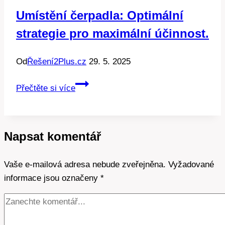
vaši
Umístění čerpadla: Optimální
zahradu
strategie pro maximální účinnost.
Od
Řešení2Plus.cz
29. 5. 2025
Umístění
Přečtěte si více
čerpadla:
Optimální
strategie
Napsat komentář
pro
maximální
Vaše e-mailová adresa nebude zveřejněna.
účinnost.
Vyžadované
informace jsou označeny
*