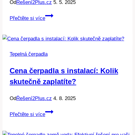
Od
Řešení2Plus.cz
5. 5. 2025
Panasonic
Přečtěte si více
čerpadlo:
Spotřeba
kwh
za
Tepelná čerpadla
měsíc
a
Cena čerpadla s instalací: Kolik
tipy
skutečně zaplatíte?
na
úsporu
Od
Řešení2Plus.cz
4. 8. 2025
Cena
Přečtěte si více
čerpadla
s