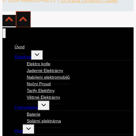
© 2026 Řešení2Plus.cz |
Ochrana Osobních Údajů
Úvod
Toggle
Elektřina
child
menu
Elektro kotle
Jaderné Elektrárny
Nabíjení elektromobilů
Noční Proud
Tarify Elektřiny
Větrné Elektrárny
Toggle
Fotovoltaika
child
menu
Baterie
Solární elektrárna
Toggle
Plyn
child