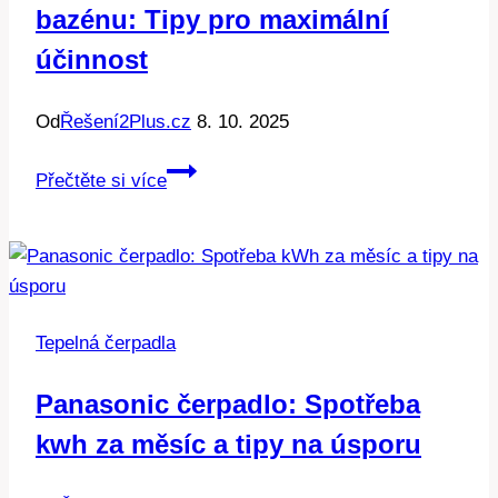
bazénu: Tipy pro maximální
účinnost
Od
Řešení2Plus.cz
8. 10. 2025
Jak
Přečtěte si více
funguje
tepelné
čerpadlo
u
bazénu:
Tepelná čerpadla
Tipy
pro
Panasonic čerpadlo: Spotřeba
maximální
kwh za měsíc a tipy na úsporu
účinnost