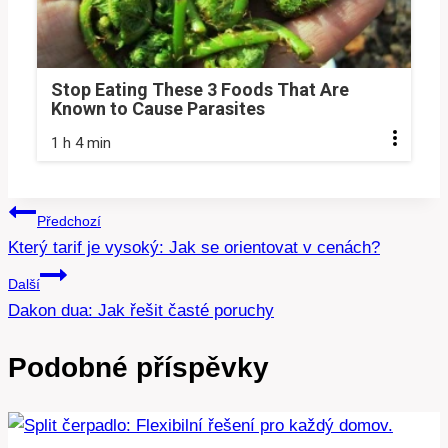
Stop Eating These 3 Foods That Are
Known to Cause Parasites
1 h 4 min
Navigace
Předchozí
Který tarif je vysoký: Jak se orientovat v cenách?
pro
Další
příspěvek
Dakon dua: Jak řešit časté poruchy
Podobné příspěvky