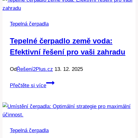
instalací:
Kolik
skutečně
Tepelná čerpadla
zaplatíte?
Tepelné čerpadlo země voda:
Efektivní řešení pro vaši zahradu
Od
Řešení2Plus.cz
13. 12. 2025
Tepelné
Přečtěte si více
čerpadlo
země
voda:
Efektivní
řešení
Tepelná čerpadla
pro