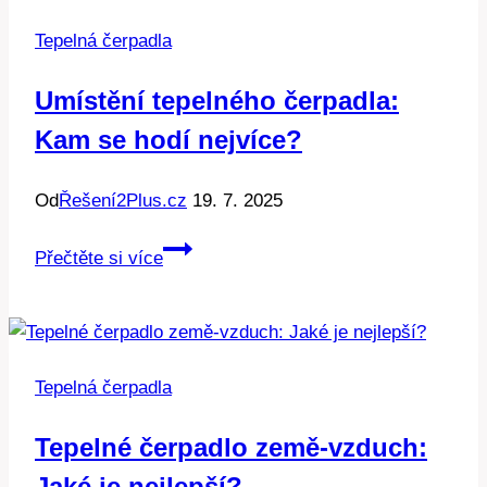
Rady
Tepelná čerpadla
na
TZB-
Umístění tepelného čerpadla:
info
Kam se hodí nejvíce?
Od
Řešení2Plus.cz
19. 7. 2025
Umístění
Přečtěte si více
tepelného
čerpadla:
Kam
se
Tepelná čerpadla
hodí
nejvíce?
Tepelné čerpadlo země-vzduch:
Jaké je nejlepší?