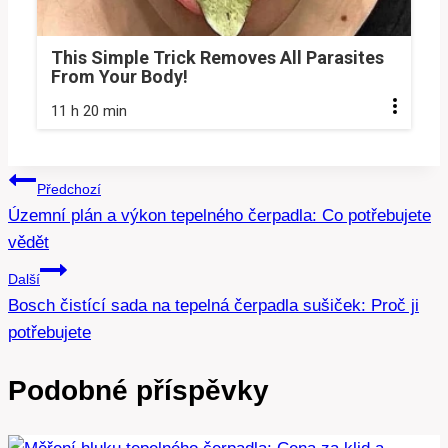
This Simple Trick Removes All Parasites
From Your Body!
11 h 20 min
Navigace
Předchozí
Územní plán a výkon tepelného čerpadla: Co potřebujete
pro
vědět
příspěvek
Další
Bosch čistící sada na tepelná čerpadla sušiček: Proč ji
potřebujete
Podobné příspěvky