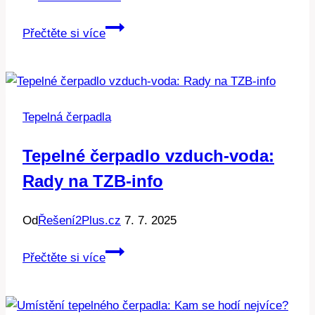
Montáž
Přečtěte si více
čerpadla:
Kolik
si
účtují
Tepelná čerpadla
firmy
a
Tepelné čerpadlo vzduch-voda:
jak
Rady na TZB-info
vybrat
tu
správnou?
Od
Řešení2Plus.cz
7. 7. 2025
Tepelné
Přečtěte si více
čerpadlo
vzduch-
voda: