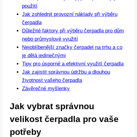
použití
Jak zohlednit provozní náklady při výběru
čerpadla
Důležité faktory při výběru čerpadla pro dům
nebo průmyslové využití
Nejoblíbenější značky čerpadel na trhu a co
je dělá jedinečnými
Tipy pro úsporné a efektivní využití čerpadla
Jak zajistit správnou údržbu a dlouhou
životnost vašeho čerpadla
Závěrečné myšlenky
Jak vybrat správnou
velikost čerpadla pro vaše
potřeby