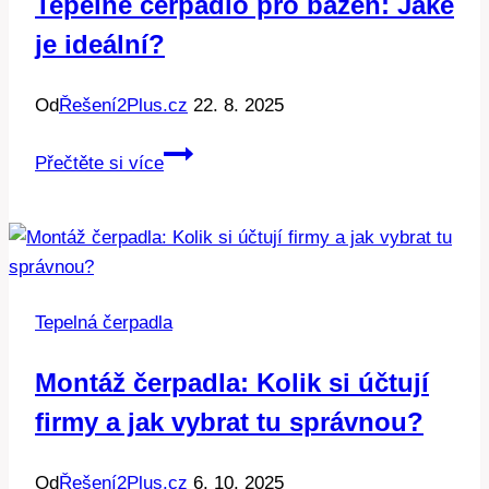
Tepelné čerpadlo pro bazén: Jaké
a
je ideální?
pohodu
Od
Řešení2Plus.cz
22. 8. 2025
Tepelné
Přečtěte si více
čerpadlo
pro
bazén:
Jaké
je
Tepelná čerpadla
ideální?
Montáž čerpadla: Kolik si účtují
firmy a jak vybrat tu správnou?
Od
Řešení2Plus.cz
6. 10. 2025