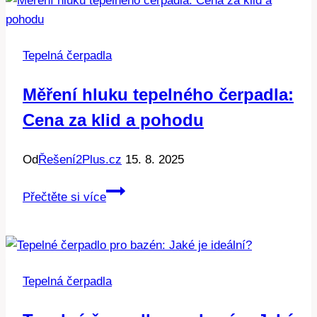
Tepelná čerpadla
Měření hluku tepelného čerpadla:
Cena za klid a pohodu
Od
Řešení2Plus.cz
15. 8. 2025
Měření
Přečtěte si více
hluku
tepelného
čerpadla:
Cena
Tepelná čerpadla
za
klid