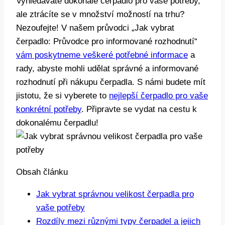
Vyhledáváte dokonalé čerpadlo pro vaše potřeby,
ale ztrácíte se v množství možností na trhu?
Nezoufejte! V našem průvodci „Jak vybrat
čerpadlo: Průvodce pro informované rozhodnutí“
vám poskytneme veškeré potřebné informace
a
rady, abyste mohli udělat správné a informované
rozhodnutí při nákupu čerpadla. S námi budete mít
jistotu, že si vyberete to
nejlepší čerpadlo pro vaše
konkrétní potřeby
. Připravte se vydat na cestu k
dokonalému čerpadlu!
Obsah článku
Jak vybrat správnou velikost čerpadla pro
vaše potřeby
Rozdíly mezi různými typy čerpadel a jejich