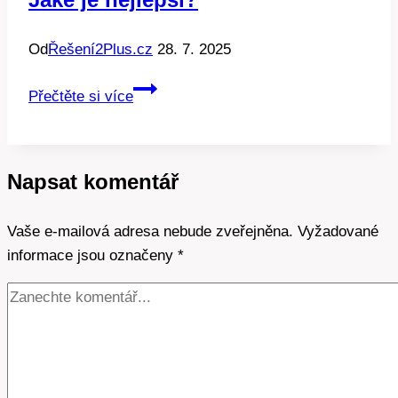
Od
Řešení2Plus.cz
28. 7. 2025
Tepelné
Přečtěte si více
čerpadlo
země-
vzduch:
Napsat komentář
Jaké
je
Vaše e-mailová adresa nebude zveřejněna.
nejlepší?
Vyžadované
informace jsou označeny
*