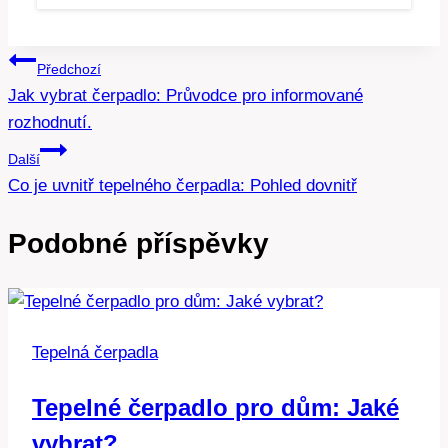
Navigace
Předchozí
Jak vybrat čerpadlo: Průvodce pro informované
pro
rozhodnutí.
příspěvek
Další
Co je uvnitř tepelného čerpadla: Pohled dovnitř
Podobné příspěvky
Tepelná čerpadla
Tepelné čerpadlo pro dům: Jaké
vybrat?