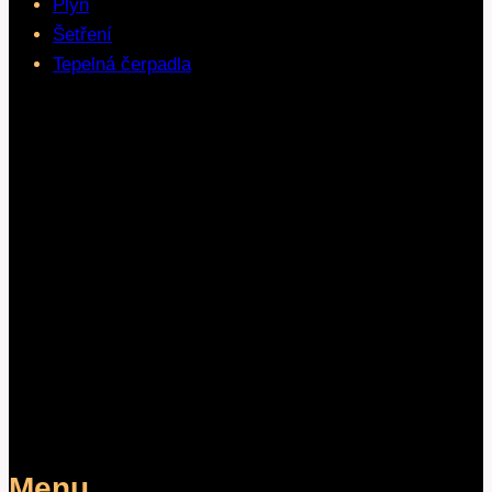
Plyn
Šetření
Tepelná čerpadla
Menu