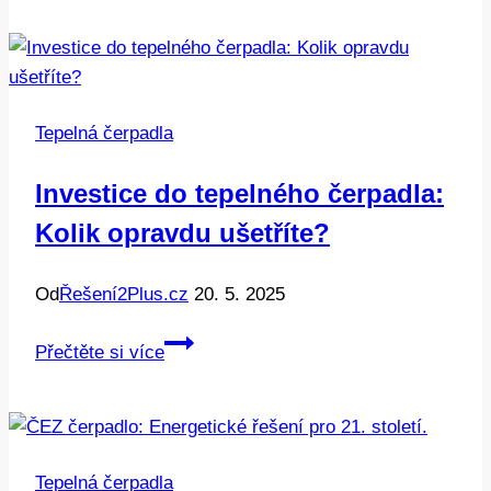
Česká
kvalita
pro
vaše
Tepelná čerpadla
teplo.
Investice do tepelného čerpadla:
Kolik opravdu ušetříte?
Od
Řešení2Plus.cz
20. 5. 2025
Investice
Přečtěte si více
do
tepelného
čerpadla:
Kolik
Tepelná čerpadla
opravdu