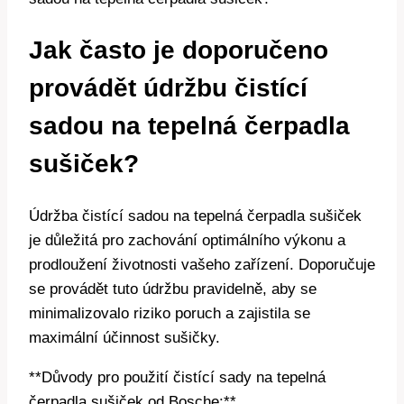
Jak často je doporučeno
provádět ‌údržbu čistící
sadou na tepelná čerpadla
sušiček?
Údržba čistící ​sadou na tepelná‌ čerpadla sušiček
je ⁤důležitá ⁢pro zachování optimálního výkonu ⁣a​
prodloužení​ životnosti vašeho ⁢zařízení. Doporučuje
se provádět ‍tuto⁢ údržbu pravidelně, aby se
minimalizovalo riziko​ poruch a zajistila se
maximální⁤ účinnost​ sušičky.
**Důvody pro použití čistící‍ sady​ na tepelná
čerpadla ​sušiček‍ od Bosche:**