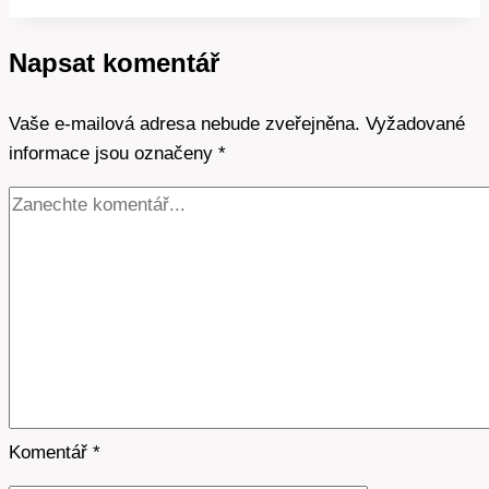
tepelných
čerpadlech:
Napsat komentář
Průvodce
pro
Vaše e-mailová adresa nebude zveřejněna.
začátečníky
Vyžadované
informace jsou označeny
*
Komentář
*