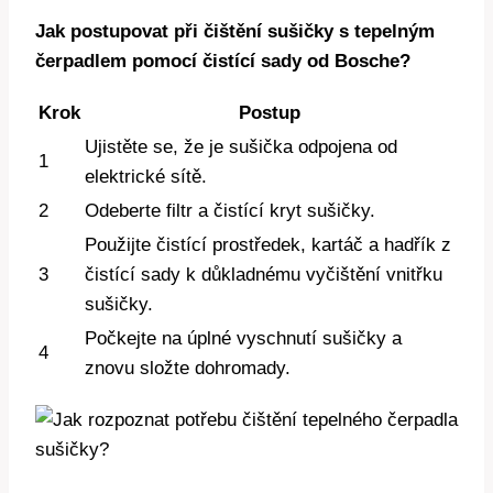
Jak postupovat při čištění ⁤sušičky s tepelným
čerpadlem pomocí čistící sady od Bosche?
Krok
Postup
Ujistěte se, že ⁣je⁣ sušička odpojena od
1
elektrické⁢ sítě.
2
Odeberte filtr a čistící kryt sušičky.
Použijte⁢ čistící prostředek, kartáč ​a hadřík z
3
čistící ​sady k důkladnému ⁤vyčištění vnitřku
sušičky.
Počkejte na‍ úplné ​vyschnutí sušičky a
4
‌znovu složte dohromady.