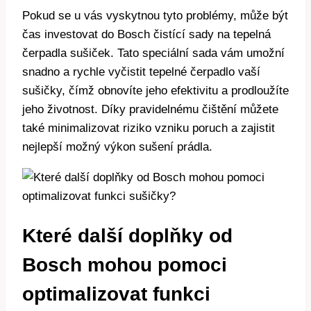
Pokud se‍ u ‌vás ⁢vyskytnou‍ tyto ⁢problémy, může ‌být
čas​ investovat⁣ do ⁤Bosch‌ čistící sady na ‍tepelná
čerpadla sušiček. Tato speciální​ sada vám umožní
snadno a rychle vyčistit ⁢tepelné ​čerpadlo vaší
sušičky,⁤ čímž obnovíte ​jeho ​efektivitu a‌ prodloužíte
jeho životnost.⁣ Díky ‍pravidelnému⁢ čištění můžete⁤
také⁤ minimalizovat riziko⁢ vzniku poruch a zajistit⁢
nejlepší možný výkon sušení prádla.
Které další doplňky ‍od
⁣Bosch ⁣mohou ‌pomoci
optimalizovat funkci‌