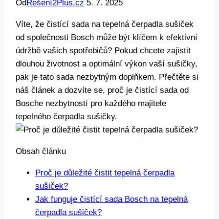
Od
Řešení2Plus.cz
5. 7. 2025
Víte, že čistící sada ⁣na tepelná čerpadla sušiček
od společnosti Bosch může být klíčem k​ efektivní
údržbě vašich spotřebičů? Pokud chcete zajistit
dlouhou životnost a optimální⁢ výkon vaší sušičky,⁣
pak‍ je tato ⁢sada nezbytným doplňkem.‌ Přečtěte si
náš ‌článek a dozvíte⁤ se, proč je čistící⁢ sada od
Bosche nezbytností pro ​každého ⁤majitele
tepelného‌ čerpadla sušičky.
Obsah článku
Proč je důležité čistit tepelná⁣ čerpadla
sušiček?
Jak funguje čistící sada Bosch na tepelná
čerpadla sušiček?