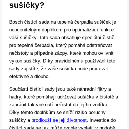
sušičky?
Bosch čistící sada na ⁤tepelná čerpadla sušiček je
neocenitelným​ doplňkem⁣ pro optimalizaci funkce⁤
vaší ⁢sušičky. Tato sada obsahuje ‍speciální⁢ čistič
pro tepelná ⁢čerpadla, který ‍pomáhá odstraňovat⁤
nečistoty ⁢a případné zácpy, které mohou ovlivnit
výkon ​sušičky.‌ Díky ⁣pravidelnému používání‌ této
sady zajistíte, že vaše sušička bude pracovat
efektivně a​ dlouho.
Součástí čistící⁤ sady jsou také náhradní filtry a
hadry, které pomáhají udržovat sušičku v ‌čistotě a
zabránit tak‌ vniknutí nečistot do jejího vnitřku.
Díky ​těmto doplňkům se sníží ⁣riziko poruchy‍
sušičky a
prodlouží se její životnost
. Investice do‍
čistící sady se tak může rychle vyplatit ​v‌ podobě