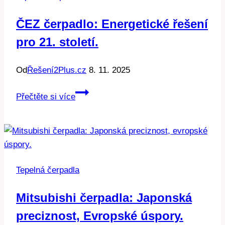
ušetříte?
ČEZ čerpadlo: Energetické řešení
pro 21. století.
Od
Řešení2Plus.cz
8. 11. 2025
ČEZ
Přečtěte si více
čerpadlo:
Energetické
řešení
pro
21.
Tepelná čerpadla
století.
Mitsubishi čerpadla: Japonská
preciznost, Evropské úspory.