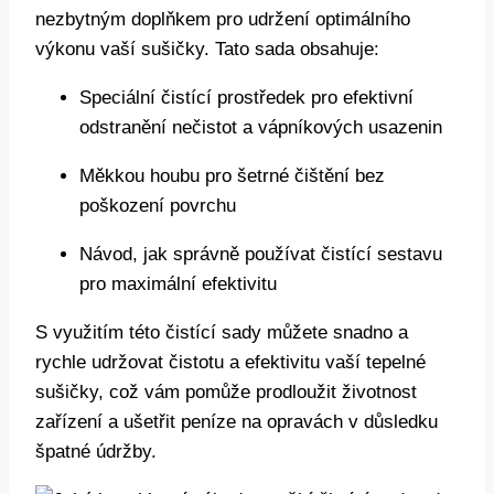
nezbytným​ doplňkem pro udržení optimálního
výkonu‌ vaší sušičky. Tato sada obsahuje:
Speciální čistící prostředek pro efektivní
⁣odstranění nečistot a vápníkových usazenin
Měkkou houbu‌ pro šetrné čištění bez
poškození ‌povrchu
Návod, jak správně používat ‌čistící sestavu
pro maximální efektivitu
S využitím této čistící sady můžete ‌snadno‌ a
rychle udržovat čistotu a efektivitu vaší⁣ tepelné
sušičky, což vám⁤ pomůže prodloužit ⁤životnost
zařízení ⁣a ušetřit peníze na⁤ opravách v důsledku
⁤špatné údržby.