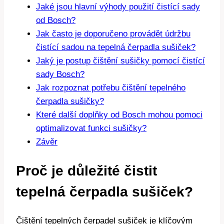
Jaké jsou ⁣hlavní výhody použití‍ čistící sady
od⁤ Bosch?
Jak často je doporučeno provádět ‌údržbu
čistící sadou na tepelná čerpadla sušiček?
Jaký je postup čištění⁣ sušičky​ pomocí ​čistící
‌sady Bosch?
Jak rozpoznat potřebu čištění ⁣tepelného
čerpadla sušičky?
Které další doplňky ‍od ⁣Bosch ⁣mohou ‌pomoci
optimalizovat funkci‌ sušičky?
Závěr
Proč je důležité čistit
tepelná⁣ čerpadla sušiček?
Čištění tepelných‍ čerpadel⁤ sušiček ⁤je⁣ klíčovým