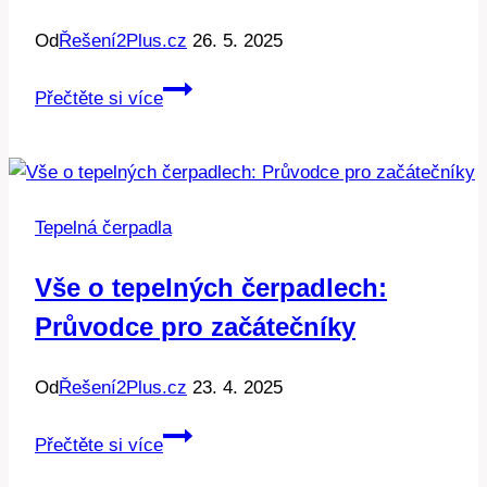
Od
Řešení2Plus.cz
26. 5. 2025
Mitsubishi
Přečtěte si více
čerpadla:
Japonská
preciznost,
Evropské
Tepelná čerpadla
úspory.
Vše o tepelných čerpadlech:
Průvodce pro začátečníky
Od
Řešení2Plus.cz
23. 4. 2025
Vše
Přečtěte si více
o