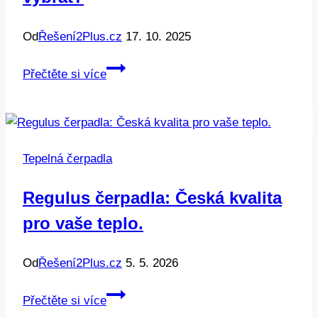
Od
Řešení2Plus.cz
17. 10. 2025
Tepelné
Přečtěte si více
čerpadlo
pro
dům:
Jaké
Tepelná čerpadla
vybrat?
Regulus čerpadla: Česká kvalita
pro vaše teplo.
Od
Řešení2Plus.cz
5. 5. 2026
Regulus
Přečtěte si více
čerpadla: