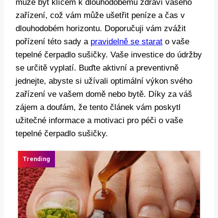
může být klíčem k dlouhodobému zdraví vašeho
zařízení, což vám může⁢ ušetřit peníze​ a čas v
dlouhodobém horizontu.⁢ Doporučuji vám zvážit
pořízení této sady ⁤a
pravidelně se starat
o⁤ vaše⁤
tepelné čerpadlo sušičky. Vaše investice do údržby
se určitě vyplatí. Buďte aktivní a preventivně‍
jednejte, abyste si užívali optimální výkon svého
zařízení ​ve vašem ⁤domě nebo bytě. Díky⁤ za váš⁢
zájem a doufám, že tento článek vám poskytl​
užitečné informace a motivaci pro péči o vaše⁣
tepelné ‍čerpadlo ‌sušičky.