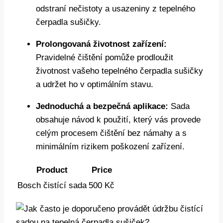
odstraní ​nečistoty‍ a usazeniny z ⁢tepelného
čerpadla‌ sušičky.
Prolongovaná životnost ​zařízení:
⁣Pravidelné ‌čištění pomůže ⁤prodloužit
životnost​ vašeho tepelného čerpadla sušičky
a ⁤udržet ho v optimálním⁣ stavu.
Jednoduchá​ a bezpečná aplikace:
Sada
⁤obsahuje návod ‍k použití, ⁣který​ vás ⁢provede
celým procesem čištění ‌bez ‌námahy ‍a s
minimálním rizikem poškození zařízení.
Product
Price
Bosch čistící ​sada
500 Kč