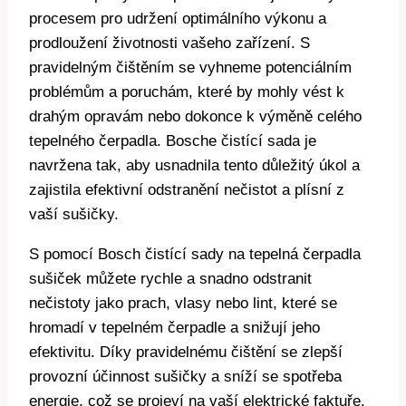
procesem pro udržení optimálního výkonu a
prodloužení ⁢životnosti ​vašeho zařízení. ⁢S
pravidelným‌ čištěním se vyhneme potenciálním
problémům‌ a poruchám, které​ by mohly ⁢vést⁣ k ​
drahým ‍opravám nebo dokonce ⁢k výměně⁣ celého
tepelného čerpadla. Bosche čistící sada je
navržena tak, aby ‍usnadnila⁤ tento důležitý úkol a
zajistila⁢ efektivní ‌odstranění nečistot a plísní z
vaší sušičky.
S pomocí Bosch ​čistící sady na tepelná ⁣čerpadla‌
sušiček můžete ‍rychle ‌a snadno⁤ odstranit
nečistoty jako​ prach, vlasy nebo lint, které se
hromadí v ⁤tepelném ​čerpadle a snižují ‌jeho
efektivitu. Díky ​pravidelnému čištění se zlepší
provozní účinnost sušičky a sníží se spotřeba
energie, což‌ se projeví na‍ vaší elektrické faktuře.