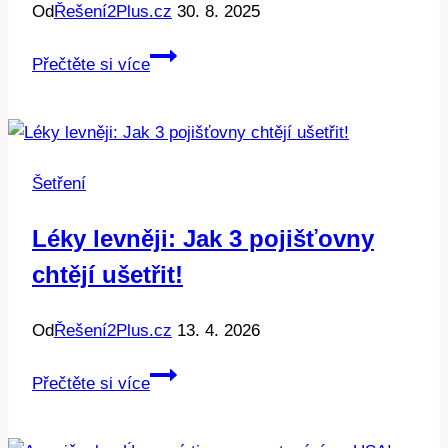
Od
Řešení2Plus.cz
30. 8. 2025
40
Přečtěte si více
tipů
jak
ušetřit
energii:
Šetření
Účinné
a
Léky levněji: Jak 3 pojišťovny
snadné!
chtějí ušetřit!
Od
Řešení2Plus.cz
13. 4. 2026
Léky
Přečtěte si více
levněji:
Jak