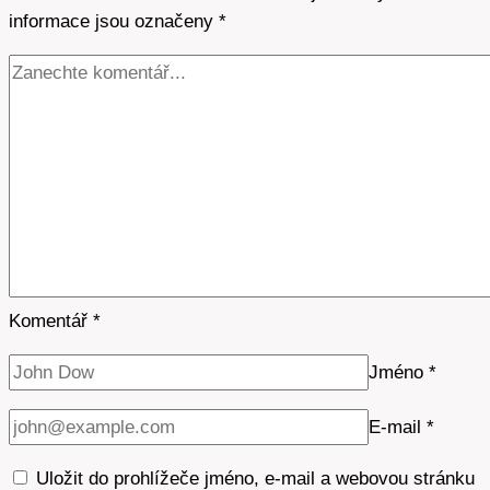
informace jsou označeny
vody
*
Komentář
*
Jméno
*
E-mail
*
Uložit do prohlížeče jméno, e-mail a webovou stránku