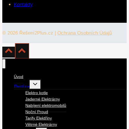
Kontakty
© 2026 Řešení2Plus.cz |
Ochrana Osobních Údajů
Úvod
Toggle
Elektřina
child
menu
Elektro kotle
Jaderné Elektrárny
Nabíjení elektromobilů
Noční Proud
Tarify Elektřiny
Větrné Elektrárny