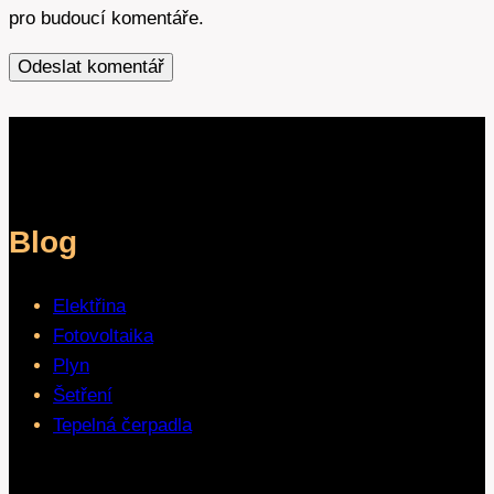
pro budoucí komentáře.
Blog
Elektřina
Fotovoltaika
Plyn
Šetření
Tepelná čerpadla