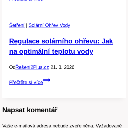
jako
firma
snížit
Šetření
|
Solární Ohřev Vody
výplaty:
5
Regulace solárního ohřevu: Jak
osvědčených
na optimální teplotu vody
tipů
Od
Řešení2Plus.cz
21. 3. 2026
Regulace
Přečtěte si více
solárního
ohřevu:
Jak
Napsat komentář
na
optimální
Vaše e-mailová adresa nebude zveřejněna.
teplotu
Vyžadované