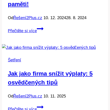
paměti!
Od
Řešení2Plus.cz
10. 12. 2024
28. 8. 2024
Android
Přečtěte si více
6.0:
Jak
ušetřit
místo
Šetření
v
paměti!
Jak jako firma snížit výplaty: 5
osvědčených tipů
Od
Řešení2Plus.cz
10. 11. 2025
Jak
Přečtěte si více