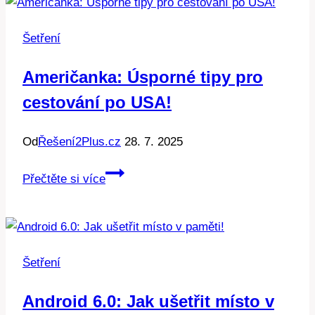
3
pojišťovny
Šetření
chtějí
ušetřit!
Američanka: Úsporné tipy pro
cestování po USA!
Od
Řešení2Plus.cz
28. 7. 2025
Američanka:
Přečtěte si více
Úsporné
tipy
pro
cestování
Šetření
po
USA!
Android 6.0: Jak ušetřit místo v