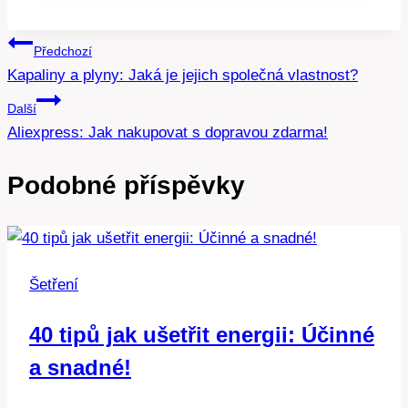
Navigace
Předchozí
Kapaliny a plyny: Jaká je jejich společná vlastnost?
pro
Další
příspěvek
Aliexpress: Jak nakupovat s dopravou zdarma!
Podobné příspěvky
Šetření
40 tipů jak ušetřit energii: Účinné
a snadné!