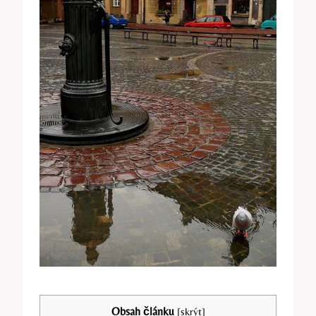
Obsah článku
[
skrýt
]