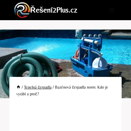
Přeskočit
Řešení2Plus.cz
na
obsah
/
Tepelná čerpadla
/
Bazénová čerpadla norm: Kdo je
vyrábí a proč?