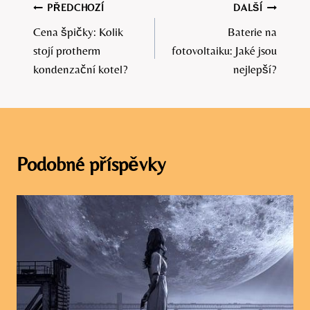
Navigace
PŘEDCHOZÍ
DALŠÍ
Cena špičky: Kolik
Baterie na
pro
stojí protherm
fotovoltaiku: Jaké jsou
příspěvek
kondenzační kotel?
nejlepší?
Podobné příspěvky