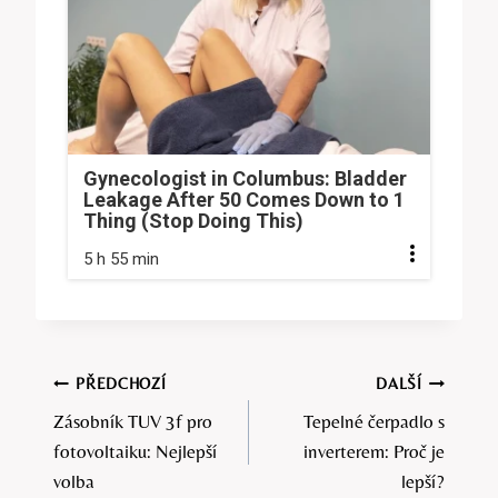
Gynecologist in Columbus: Bladder
Leakage After 50 Comes Down to 1
Thing (Stop Doing This)
5 h 55 min
Navigace
PŘEDCHOZÍ
DALŠÍ
Zásobník TUV 3f pro
Tepelné čerpadlo s
pro
fotovoltaiku: Nejlepší
inverterem: Proč je
příspěvek
volba
lepší?