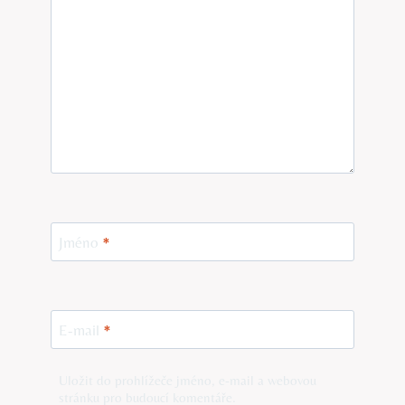
Jméno
*
E-mail
*
Uložit do prohlížeče jméno, e-mail a webovou
stránku pro budoucí komentáře.