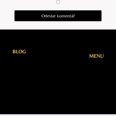
BLOG
MENU
Elektřina
Úvodní
Fotovoltaika
Stránka
Plyn
Blog
Šetření
O Nás
Tepelná
Kontakty
čerpadla