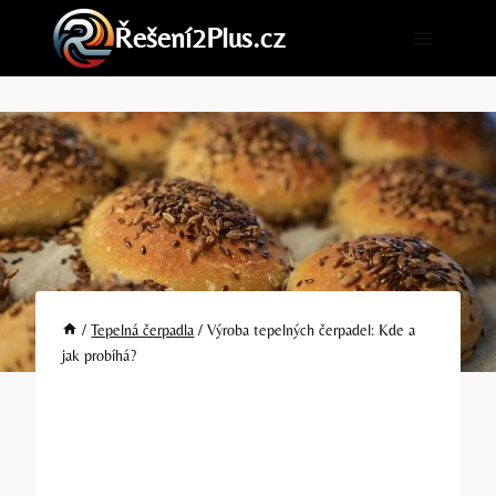
Přeskočit
Řešení2Plus.cz
na
obsah
/
Tepelná čerpadla
/
Výroba tepelných čerpadel: Kde a
jak probíhá?