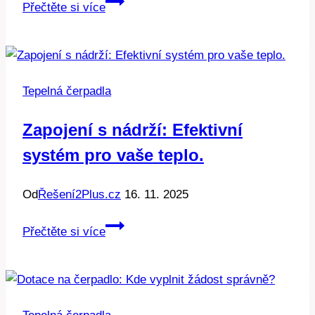
Mitsubishi
Přečtěte si více
čerpadla:
Japonská
preciznost,
Evropské
Tepelná čerpadla
úspory.
Zapojení s nádrží: Efektivní
systém pro vaše teplo.
Od
Řešení2Plus.cz
16. 11. 2025
Zapojení
Přečtěte si více
s
nádrží:
Efektivní
systém