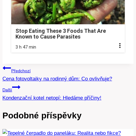
Stop Eating These 3 Foods That Are
Known to Cause Parasites
3 h 47 min
Navigace
Předchozí
Cena fotovoltaiky na rodinný dům: Co ovlivňuje?
pro
Další
příspěvek
Kondenzační kotel netopí: Hledáme příčiny!
Podobné příspěvky