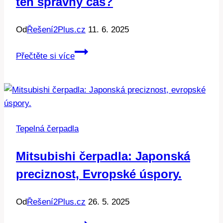
ten správný čas?
Od
Řešení2Plus.cz
11. 6. 2025
Rozhodnutí
Přečtěte si více
pro
čerpadlo:
Kdy
je
ten
Tepelná čerpadla
správný
čas?
Mitsubishi čerpadla: Japonská
preciznost, Evropské úspory.
Od
Řešení2Plus.cz
26. 5. 2025