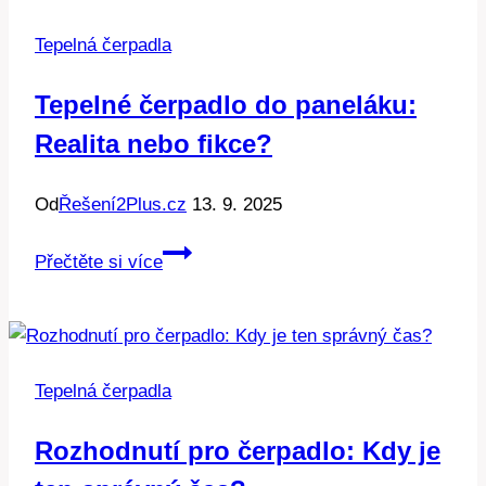
Tepelná čerpadla
Tepelné čerpadlo do paneláku:
Realita nebo fikce?
Od
Řešení2Plus.cz
13. 9. 2025
Tepelné
Přečtěte si více
čerpadlo
do
paneláku:
Realita
Tepelná čerpadla
nebo
fikce?
Rozhodnutí pro čerpadlo: Kdy je