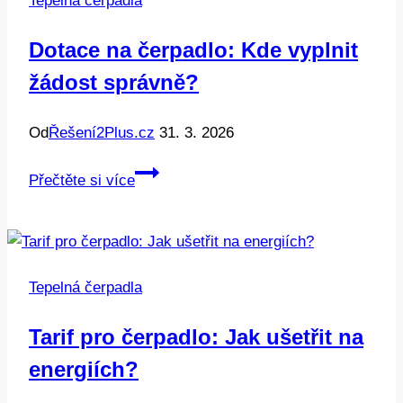
Tepelná čerpadla
pro
vaše
Dotace na čerpadlo: Kde vyplnit
teplo.
žádost správně?
Od
Řešení2Plus.cz
31. 3. 2026
Dotace
Přečtěte si více
na
čerpadlo:
Kde
vyplnit
Tepelná čerpadla
žádost
správně?
Tarif pro čerpadlo: Jak ušetřit na
energiích?