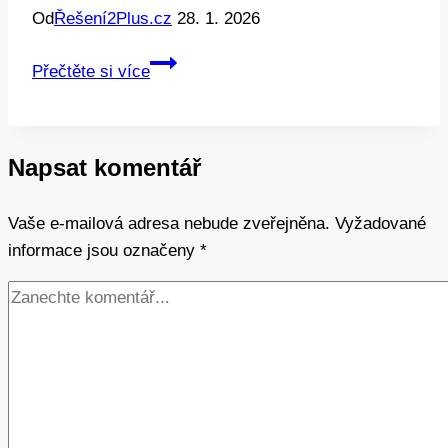
Od
Řešení2Plus.cz
28. 1. 2026
Tarif
Přečtěte si více
pro
čerpadlo:
Jak
Napsat komentář
ušetřit
na
Vaše e-mailová adresa nebude zveřejněna.
energiích?
Vyžadované
informace jsou označeny
*