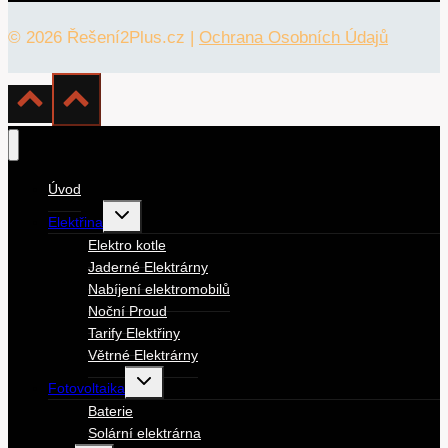
© 2026 Řešení2Plus.cz |
Ochrana Osobních Údajů
Úvod
Toggle
Elektřina
child
menu
Elektro kotle
Jaderné Elektrárny
Nabíjení elektromobilů
Noční Proud
Tarify Elektřiny
Větrné Elektrárny
Toggle
Fotovoltaika
child
menu
Baterie
Solární elektrárna