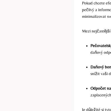
Pokud chcete efe
pečlivý a inform
minimalizovat sv
Mezi nejčastější 
Pečovatels
daňový odp
Daňový bonu
snížit vaši
Odpočet na
zaplacených
Je důležité si t