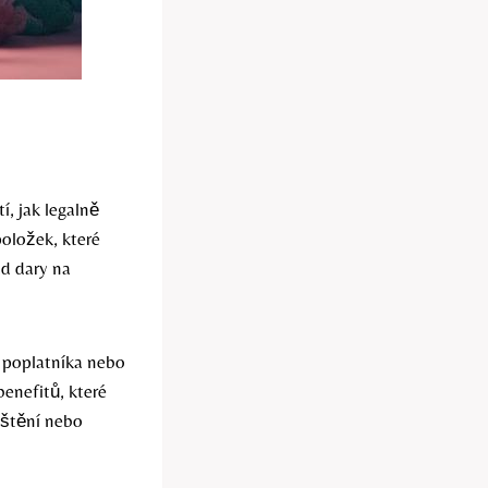
í, jak legalně
položek, které
ad dary na
a poplatníka nebo
enefitů, které
ištění nebo