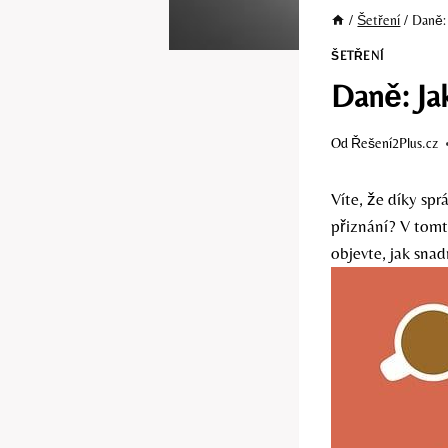
/
Šetření
/
Daně: 
ŠETŘENÍ
Daně: Ja
Od
Řešení2Plus.cz
Víte, že díky sp
přiznání? V tomt
objevte, jak sna