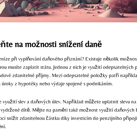
te na možnosti snížení daně
eníze při vyplňování daňového přiznání? Existuje několik možnost
erou musíte zaplatit státu. Jednou z nich je využití odepsatelných 
ladové zdanitelné příjmy. Mezi odepsatelné položky patří napříkl
za úroky z hypotéky nebo výdaje spojené s podnikáním.
e využití slev a daňových úlev. Například můžete uplatnit slevu n
vydržené dítě. Mějte na paměti také možnost využití daňových b
 snížit zdanitelnou částku díky investicím do penzijního připoj
ní.