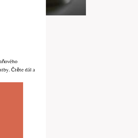
daňového
atby. Čtěte dál a