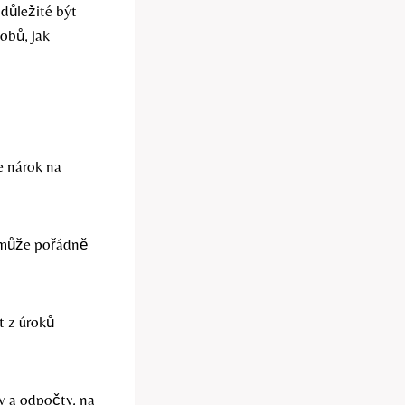
 důležité být
obů, jak
e nárok na
 může pořádně
t z úroků
vy a odpočty, na