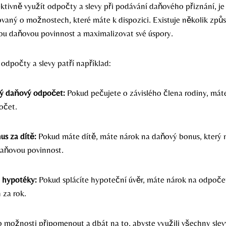
ktivně využít odpočty a slevy při podávání daňového přiznání, je
ovaný o možnostech, které máte k dispozici. Existuje několik způs
ou daňovou povinnost a maximalizovat své úspory.
odpočty a slevy patří například:
ký daňový odpočet:
Pokud pečujete o závislého člena rodiny, mát
očet.
s za dítě:
Pokud máte dítě, máte nárok na daňový bonus, který
 daňovou povinnost.
 hypotéky:
Pokud splácíte hypoteční úvěr, máte nárok na odpoče
 za rok.
yto možnosti připomenout a dbát na to, abyste využili všechny sle