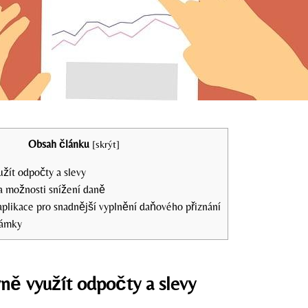
Obsah článku
[
skrýt
]
užít odpočty a slevy
 možnosti snížení daně
aplikace pro snadnější vyplnění daňového přiznání
námky
vně využít odpočty a slevy