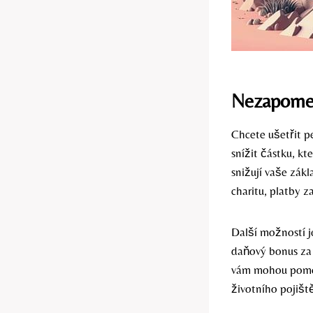
Nezapomeň
Chcete ušetřit p
snížit částku, kt
snižují vaše zák
charitu, platby 
Další možností j
daňový bonus za 
vám mohou pomoci
životního pojiště