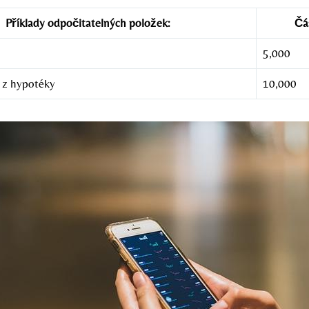
Příklady odpočitatelných položek:
Čá
5,000
y z hypotéky
10,000