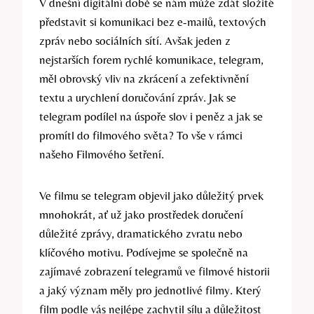
V dnešní digitální době se nám může zdát složité
představit si komunikaci bez e-mailů, textových
zpráv nebo sociálních sítí. Avšak jeden z
nejstarších forem rychlé komunikace, telegram,
měl obrovský vliv na zkrácení a zefektivnění
textu a urychlení doručování zpráv. Jak se
telegram podílel na úspoře slov i peněz a jak se
promítl do filmového světa? To vše v rámci
našeho Filmového šetření.
Ve filmu se telegram objevil jako důležitý prvek
mnohokrát, ať už jako prostředek doručení
důležité zprávy, dramatického zvratu nebo
klíčového motivu. Podívejme se společně na
zajímavé zobrazení telegramů ve filmové historii
a jaký význam měly pro jednotlivé filmy. Který
film podle vás nejlépe zachytil sílu a důležitost