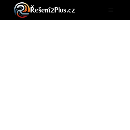
Přeskočit
Řešení2Plus.cz
na
obsah