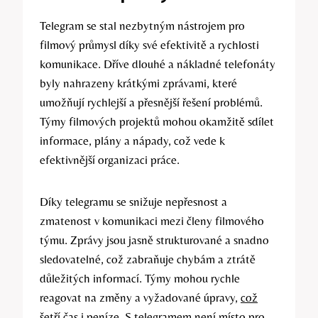
Telegram se stal nezbytným nástrojem pro
filmový průmysl díky své efektivitě a rychlosti
komunikace. Dříve dlouhé a nákladné telefonáty
byly nahrazeny krátkými zprávami, které
umožňují rychlejší a přesnější řešení problémů.
Týmy filmových projektů mohou okamžitě sdílet
informace, plány a nápady, což vede k
efektivnější organizaci práce.
Díky telegramu se snižuje nepřesnost a
zmatenost v komunikaci mezi členy filmového
týmu. Zprávy jsou jasně strukturované a snadno
sledovatelné, což zabraňuje chybám a ztrátě
důležitých informací. Týmy mohou rychle
reagovat na změny a vyžadované úpravy,
což
šetří čas
i peníze. S telegramem není místo pro