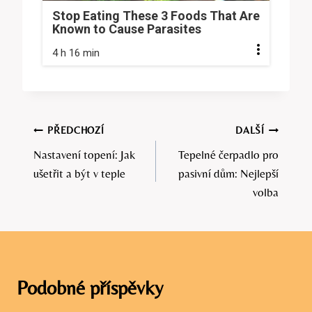
Stop Eating These 3 Foods That Are
Known to Cause Parasites
4 h 16 min
Navigace
PŘEDCHOZÍ
DALŠÍ
Nastavení topení: Jak
Tepelné čerpadlo pro
pro
ušetřit a být v teple
pasivní dům: Nejlepší
příspěvek
volba
Podobné příspěvky