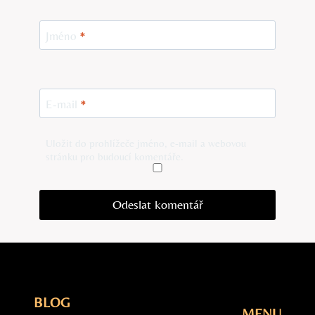
Jméno
*
E-mail
*
Uložit do prohlížeče jméno, e-mail a webovou
stránku pro budoucí komentáře.
BLOG
MENU