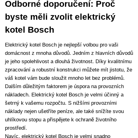
Odborné ‌doporučení: Proč
byste měli zvolit elektrický
kotel Bosch
Elektrický ⁤kotel ⁢Bosch je nejlepší volbou pro vaši ​
domácnost z mnoha​ důvodů. Jedním z hlavních ‌důvodů
je ⁢jeho spolehlivost a​ dlouhá životnost. Díky ​kvalitnímu
zpracování a robustní​ konstrukci můžete mít jistotu, že
váš kotel⁣ vám ⁣bude ⁤sloužit mnoho ‍let bez problémů.
Dalším důležitým faktorem je ‍úspora na provozních
nákladech.⁤ Elektrický kotel Bosch je velmi ⁣účinný a
šetrný k vašemu rozpočtu. S nižšími provozními
náklady nejen ušetříte peníze, ale také snížíte svou
uhlíkovou stopu a přispějete k ochraně životního
prostředí.
Navíc, elektrický kotel Bosch je velmi⁢ snadno