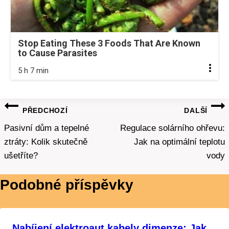
Stop Eating These 3 Foods That Are Known
to Cause Parasites
5 h 7 min
Navigace
PŘEDCHOZÍ
DALŠÍ
pro
Pasivní dům a tepelné
Regulace solárního ohřevu:
ztráty: Kolik skutečně
Jak na optimální teplotu
příspěvek
ušetříte?
vody
Podobné příspěvky
Nabíjení elektroaut kabely dimenze: Jak