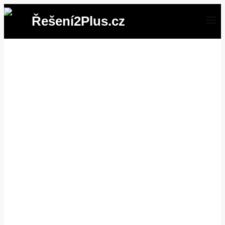
Přeskočit
Řešení2Plus.cz
na
obsah