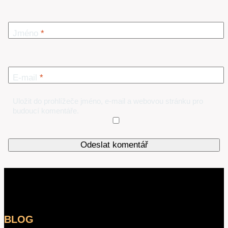
Jméno
*
E-mail
*
Uložit do prohlížeče jméno, e-mail a webovou stránku pro
budoucí komentáře.
BLOG