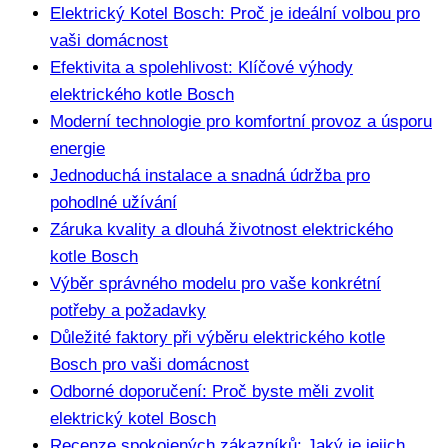
Elektrický Kotel Bosch: Proč je ideální volbou pro
⁣vaši domácnost
Efektivita a spolehlivost: Klíčové výhody
elektrického kotle Bosch
Moderní ​technologie pro ⁤komfortní provoz ​a úsporu
energie
Jednoduchá instalace a snadná údržba ​pro
pohodlné užívání
Záruka kvality a dlouhá životnost elektrického
⁣kotle Bosch
Výběr správného ⁣modelu⁤ pro vaše konkrétní
potřeby a požadavky
Důležité faktory při výběru elektrického kotle
Bosch pro⁤ vaši domácnost
Odborné ‌doporučení: Proč byste měli zvolit
elektrický kotel Bosch
Recenze spokojených zákazníků: Jaký⁢ je jejich