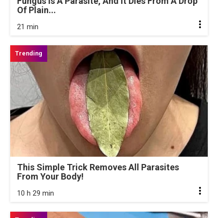
Fungus Is A Parasite, And It Dies From A Drop
Of Plain...
21 min
This Simple Trick Removes All Parasites
From Your Body!
10 h 29 min