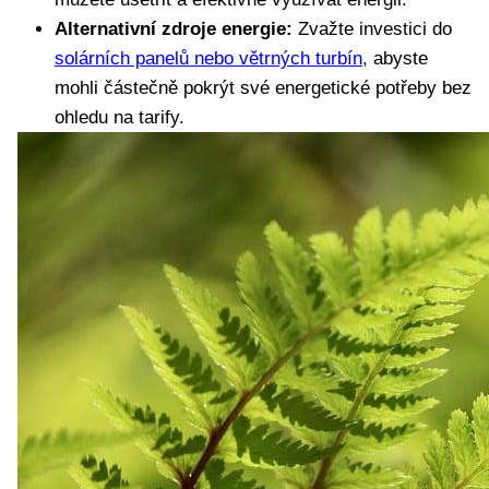
Alternativní zdroje energie:
Zvažte investici do
solárních panelů nebo větrných turbín
, abyste
mohli částečně pokrýt své energetické potřeby bez
ohledu na tarify.