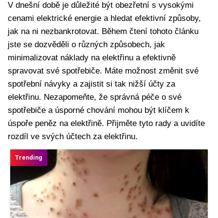
V dnešní době je důležité být obezřetní s vysokými
cenami elektrické energie a hledat efektivní způsoby,
jak na ni nezbankrotovat. Během čtení tohoto článku
jste se dozvěděli o různých způsobech, jak
minimalizovat náklady na elektřinu a efektivně
spravovat své spotřebiče. Máte možnost změnit své
spotřební návyky a zajistit si tak nižší účty za
elektřinu. Nezapomeňte, že správná péče o své
spotřebiče a úsporné chování mohou být klíčem k
úspoře peněz na elektřině. Přijměte tyto rady a uvidíte
rozdíl ve svých účtech za elektřinu.