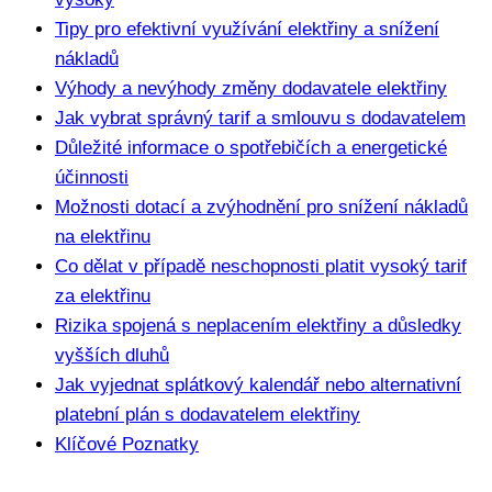
Tipy pro efektivní využívání elektřiny a snížení
nákladů
Výhody a nevýhody změny dodavatele elektřiny
Jak vybrat správný tarif a smlouvu s dodavatelem
Důležité informace o spotřebičích a energetické
účinnosti
Možnosti dotací a zvýhodnění pro snížení nákladů
na elektřinu
Co dělat v případě neschopnosti platit vysoký tarif
za elektřinu
Rizika spojená s neplacením elektřiny a důsledky
vyšších dluhů
Jak vyjednat splátkový kalendář nebo alternativní
platební plán s dodavatelem elektřiny
Klíčové Poznatky