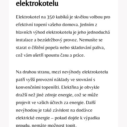
elektrokotelu
Elektrokotel na‍ 350 kubíků je skvělou volbou pro
efektivní ​topení vašeho domova. Jedním z
‌hlavních výhod ‌elektrokotelu​ je jeho jednoduchá
instalace a‍ bezúdržbový provoz. Nemusíte se
starat o čištění ⁤popela‍ nebo skladování paliva,
což vám ušetří‌ spoustu času ⁤a práce.
Na druhou stranu, mezi nevýhody elektrokotelu
patří vyšší provozní náklady ve srovnání s
konvenčními topeništi. Elektřina⁤ je ‌obvykle
dražší než jiné zdroje energie, což se může
projevit ve vašich účtech ‌za energie. ​Další
nevýhodou je také závislost ‍na dodávce
elektrické energie – pokud dojde k výpadku
proudu, nemáte možnost topit.