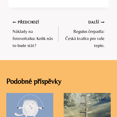
Navigace
PŘEDCHOZÍ
DALŠÍ
Náklady na
Regulus čerpadla:
pro
fotovoltaiku: Kolik nás
Česká kvalita pro vaše
příspěvek
to bude stát?
teplo.
Podobné příspěvky