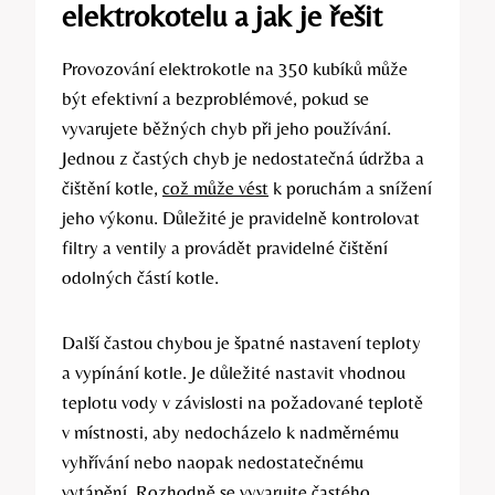
elektrokotelu⁤ a jak ‌je řešit
Provozování elektrokotle na 350 ⁢kubíků může
být efektivní a bezproblémové, pokud se
vyvarujete běžných chyb při jeho používání.
Jednou⁤ z častých chyb je nedostatečná údržba a
‌čištění kotle,
což může vést
​ k⁤ poruchám a snížení
jeho výkonu. ​Důležité je​ pravidelně kontrolovat
filtry ⁣a ventily a provádět pravidelné čištění
odolných ⁣částí ‍kotle.
Další častou chybou je špatné nastavení teploty
a vypínání kotle. Je důležité nastavit vhodnou
teplotu vody v závislosti na požadované teplotě
v místnosti, aby nedocházelo k nadměrnému
vyhřívání nebo naopak nedostatečnému
vytápění. Rozhodně se ⁢vyvarujte častého