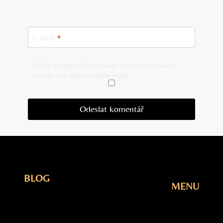
E-mail
*
Uložit do prohlížeče jméno, e-mail a webovou
stránku pro budoucí komentáře.
BLOG
MENU
Elektřina
Úvodní
Fotovoltaika
Stránka