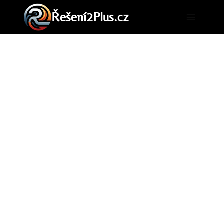
Přeskočit
Řešení2Plus.cz
na
obsah