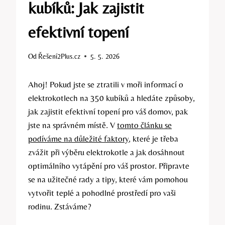
kubíků: Jak zajistit
efektivní topení
Od
Řešení2Plus.cz
5. 5. 2026
Ahoj! Pokud jste se ⁢ztratili v moři informací‌ o‍
elektrokotlech na 350 ⁤kubíků a hledáte způsoby,⁢
jak⁤ zajistit efektivní⁢ topení⁢ pro ​váš domov, ⁤pak‌
jste na ⁢správném místě. V
tomto článku se
podíváme na důležité faktory
, které je třeba
zvážit při výběru elektrokotle⁣ a jak dosáhnout⁣
optimálního ​vytápění pro váš prostor. Připravte
se na‍ užitečné rady a tipy, ​které⁤ vám pomohou
vytvořit teplé ⁢a⁤ pohodlné prostředí pro vaši
rodinu. Zstáváme?