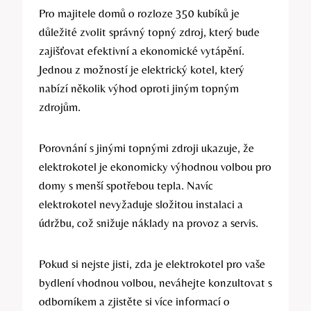
Pro majitele domů o rozloze 350 kubíků ⁢je
důležité zvolit‌ správný topný zdroj, který⁢ bude
zajišťovat efektivní a ekonomické⁤ vytápění.
Jednou z možností je elektrický ⁢kotel,⁣ který
⁢nabízí⁣ několik výhod oproti jiným topným
zdrojům.
Porovnání s⁢ jinými topnými‍ zdroji ukazuje, ​že​
elektrokotel je ​ekonomicky výhodnou⁣ volbou pro
⁣domy s menší​ spotřebou tepla. ⁣Navíc
elektrokotel nevyžaduje složitou instalaci ‍a
údržbu, což snižuje ⁤náklady na provoz a servis.
Pokud si ⁢nejste jisti, ​zda⁢ je elektrokotel pro ⁣vaše
bydlení vhodnou volbou, neváhejte konzultovat s
⁤odborníkem‍ a zjistěte si více⁤ informací o