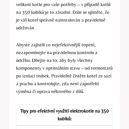
velikost kotle‍ pro ⁤vaše potřeby – v ​případě kotlů
na 350 kubíků ​je​ to‍ zásadní. Dále se ujistěte, že
je váš kotel‌ správně nainstalován a pravidelně
udržován.
Abyste zajistili co nejefektivnější topení,
nezapomínejte na pravidelnou kontrolu a
⁤údržbu.⁣ Dbejte na to, aby byly všechny
komponenty v optimálním stavu – od termostatů
po ⁤izolaci‌ trubek. ⁣Pravidelně čistěte kotel ze⁣ sazí
a prachu a kontrolujte, zda není zapotřebí
‍výměna ‌či oprava některého z dílů.
Tipy ⁣pro ​efektivní využití elektrokotle na 350
kubíků: