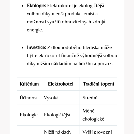
Ekologie:
Elektrokotel je ekologičtější
volbou díky menší produkci emisí a⁣
možnosti využití ‍obnovitelných zdrojů
energie.
Investice:
Z dlouhodobého hlediska může
být elektrokotel finančně výhodnější volbou
díky nižším nákladům na údržbu a provoz.
Kritérium
Elektrokotel
Tradiční topení
Účinnost
Vysoká
Střední
Méně
Ekologie
Ekologičtější
ekologické
Nižší ⁢náklady
Vyšší provozní