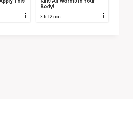
Apply This
Kills All Worms in Your
Body!
8 h 12 min