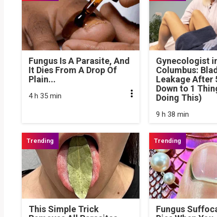
Fungus Is A Parasite, And
Gynecologist i
It Dies From A Drop Of
Columbus: Bla
Plain...
Leakage After
Down to 1 Thin
4 h 35 min
Doing This)
9 h 38 min
This Simple Trick
Fungus Suffoc