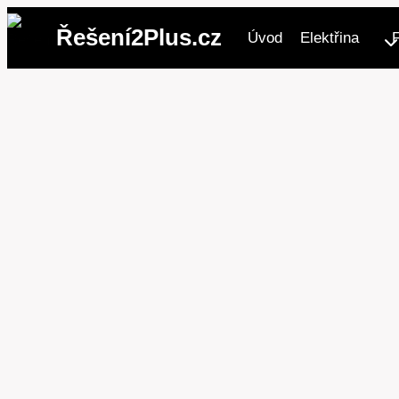
Přeskočit
Řešení2Plus.cz
Úvod
Elektřina
na
obsah