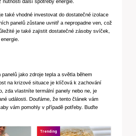
nutnosti další spotřeby energie.
je také vhodné investovat do dostatečné izolace
álních panelů zůstane uvnitř a nepropadne ven, což
ůležité je také zajistit dostatečné zásoby svíček,
 energie.
 panelů jako zdroje tepla a světla během
ost na krizové situace je klíčová k zachování
o, zda vlastníte termální panely nebo ne, je
dané události. Doufáme, že tento článek vám
, aby vám pomohly v případě potřeby. Buďte