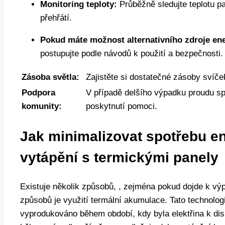
Monitoring teploty:
Průběžně sledujte teplotu pa
přehřátí.
Pokud máte možnost alternativního zdroje ener
postupujte podle návodů k použití a bezpečnosti.
Zásoba světla:
Zajistěte si dostatečné zásoby svíče
Podpora
V případě delšího výpadku proudu sp
komunity:
poskytnutí pomoci.
Jak minimalizovat spotřebu en
vytápění s termickými panely
Existuje několik způsobů, , zejména pokud dojde k vý
způsobů je využití termální akumulace. Tato technolo
vyprodukováno během období, kdy byla elektřina k dis