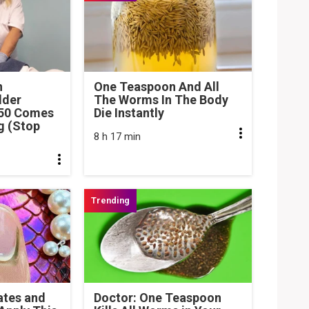
n
One Teaspoon And All
dder
The Worms In The Body
 50 Comes
Die Instantly
g (Stop
8 h 17 min
ates and
Doctor: One Teaspoon