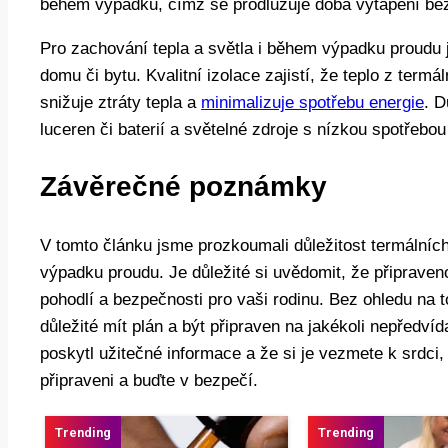
během výpadku, čímž se prodlužuje doba vytápění bez 
Pro zachování tepla a světla i během výpadku proudu 
domu či bytu. Kvalitní izolace zajistí, že teplo z term
snižuje ztráty tepla a
minimalizuje spotřebu energie
. D
luceren či baterií a světelné zdroje s nízkou spotřebou
Závěrečné poznámky
V tomto článku jsme prozkoumali důležitost termálních
výpadku proudu. Je důležité si uvědomit, že připraven
pohodlí a bezpečnosti pro vaši rodinu. Bez ohledu na t
důležité mít plán a být připraven na jakékoli nepředví
poskytl užitečné informace a že si je vezmete k srdci
připraveni a buďte v bezpečí.