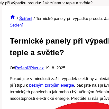
/
Šetření
/
Termické panely při výpadku proudu: Jak
Šetření
Termické panely při výpad
teple a světle?
Od
Řešení2Plus.cz
19. 8. 2025
Pokud jste v minulosti zažili výpadek elektřiny a hledá
přístupu k
běžným zdrojům energie
, pak jste na sprá
termických panelech a jak mohou být účinným řešením 
nedostupnosti elektrické energie. Přečtěte si náš průvo