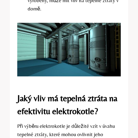
vyrobeny, ‍může mít vliv na tepelné ztráty v
domě.
Jaký vliv má tepelná ztráta na
efektivitu elektrokotle?
Při výběru elektrokotle je důležité vzít v úvahu ​
tepelné ztráty, které mohou ovlivnit jeho