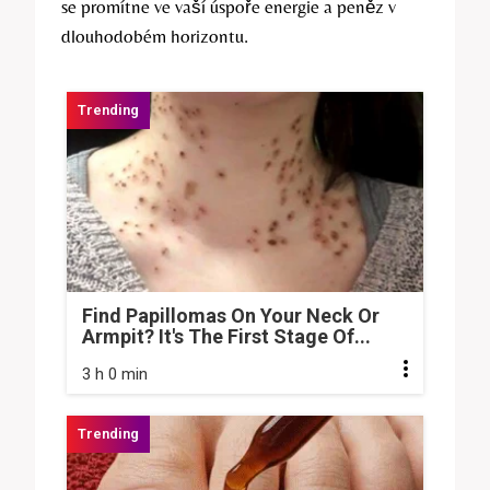
se promítne ve⁢ vaší úspoře energie a⁣ peněz v
dlouhodobém horizontu.
Find Papillomas On Your Neck Or
Armpit? It's The First Stage Of...
3 h 0 min