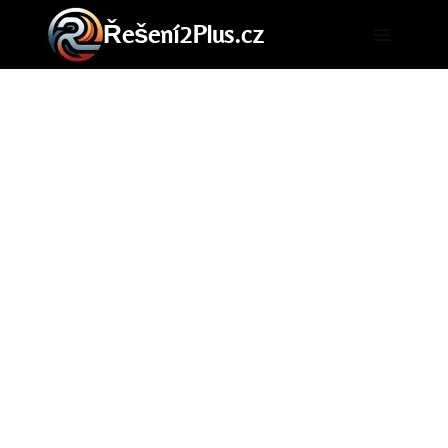
Přeskočit
Řešení2Plus.cz
na
obsah