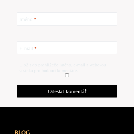
Jméno
*
E-mail
*
Uložit do prohlížeče jméno, e-mail a webovou
stránku pro budoucí komentáře.
BLOG