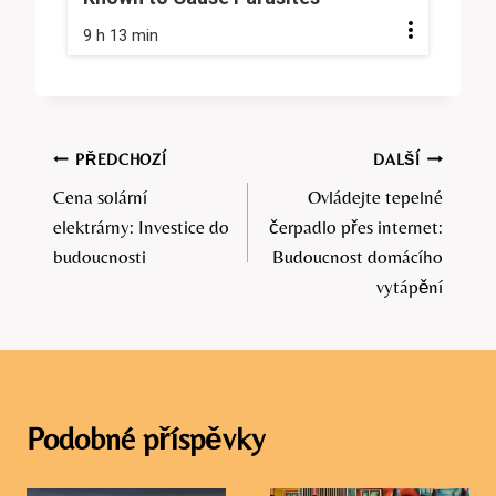
9 h 13 min
Navigace
PŘEDCHOZÍ
DALŠÍ
Cena solární
Ovládejte tepelné
pro
elektrárny: Investice do
čerpadlo přes internet:
příspěvek
budoucnosti
Budoucnost domácího
vytápění
Podobné příspěvky