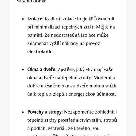
⁤vašeho domu:
Izolace
: Kvalitní izolace hraje klíčovou roli
při minimalizaci tepelných ztrát. Mějte na
paměti, ‍že nedostatečná izolace může
znamenat vyšší náklady ‍na provoz‍
elektrokotle.
Okna a dveře
: Zjistěte, jaký vliv mají ‌vaše
okna a dveře na tepelné ztráty. Moderní a
dobře utěsněné‌ okna a dveře mohou snížit
únik tepla a zlepšit energetickou účinnost.
Povrchy a stropy
: Nezapomeňte zohlednit i
tepelné ztráty prostřednictvím stěn, stropů
a podlah. ​Materiál, ze kterého jsou