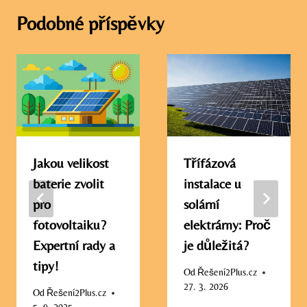
Podobné příspěvky
Jakou velikost
Třífázová
baterie zvolit
instalace u
pro
solární
fotovoltaiku?
elektrárny: Proč
Expertní rady a
je důležitá?
tipy!
Od
Řešení2Plus.cz
27. 3. 2026
Od
Řešení2Plus.cz