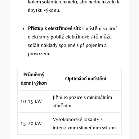
kolem solárních panelů, aby nedocházelo k
úbytku výkonu.
Přístup k elektřinové síti:
Umístění solární
elektrárny poblíž elektřinové sítě může
snížit náklady spojené s připojením a
provozem.
Průměrný
Optimální umístění
denní výkon
Jižní expozice s minimálním
10-15 kW
stíněním
Vysokohorské lokality s
15-20 kW
intenzivním slunečním svitem