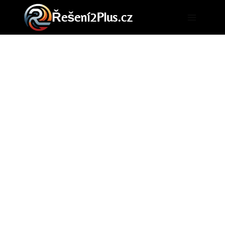
Přeskočit
Řešení2Plus.cz
na
obsah