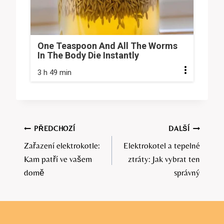
One Teaspoon And All The Worms
In The Body Die Instantly
3 h 49 min
Navigace
PŘEDCHOZÍ
DALŠÍ
Zařazení elektrokotle:
Elektrokotel a tepelné
pro
Kam patří ve vašem
ztráty: Jak vybrat ten
příspěvek
domě
správný