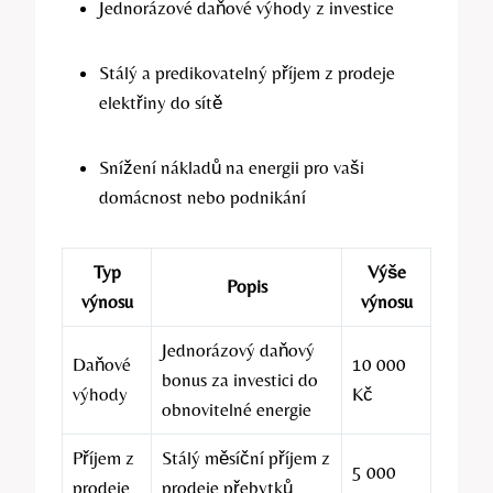
Jednorázové daňové výhody z investice
Stálý a predikovatelný příjem z prodeje
elektřiny do sítě
Snížení nákladů na energii pro vaši
domácnost nebo podnikání
Typ
Výše
Popis
výnosu
výnosu
Jednorázový daňový
Daňové
10 000
bonus za investici do
výhody
Kč
obnovitelné energie
Příjem z
Stálý měsíční příjem z
5 000
prodeje
prodeje přebytků