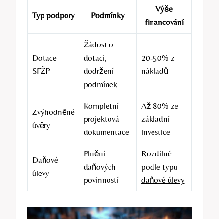
Výše
Typ podpory
Podmínky
financování
Žádost o
Dotace
dotaci,
20-50% z
SFŽP
dodržení
nákladů
podmínek
Kompletní
Až 80% ze
Zvýhodněné
projektová
základní
úvěry
dokumentace
investice
Plnění
Rozdílné
Daňové
daňových
podle typu
úlevy
povinností
daňové úlevy