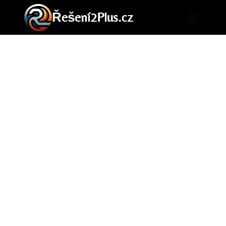
Přeskočit
Řešení2Plus.cz
na
obsah