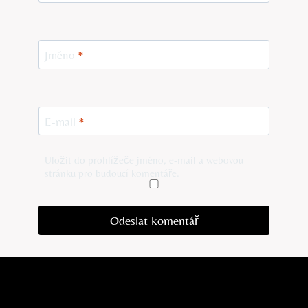
Jméno
*
E-mail
*
Uložit do prohlížeče jméno, e-mail a webovou
stránku pro budoucí komentáře.