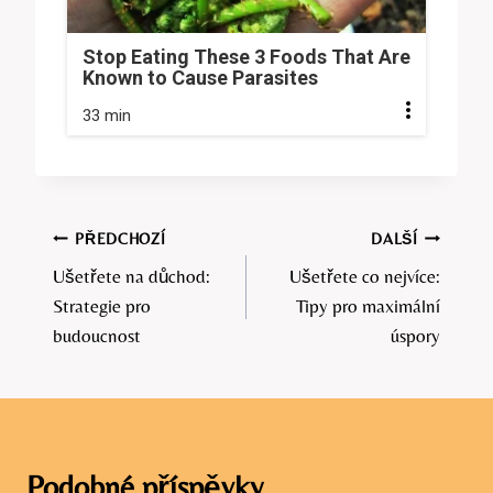
Stop Eating These 3 Foods That Are
Known to Cause Parasites
33 min
Navigace
PŘEDCHOZÍ
DALŠÍ
Ušetřete na důchod:
Ušetřete co nejvíce:
pro
Strategie pro
Tipy pro maximální
příspěvek
budoucnost
úspory
Podobné příspěvky