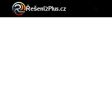
Přeskočit
Řešení2Plus.cz
na
obsah