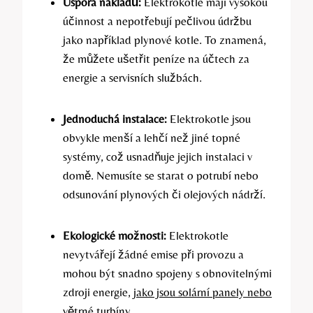
Úspora nákladů:
Elektrokotle mají vysokou
účinnost a nepotřebují pečlivou údržbu
jako například plynové kotle. To znamená,
že můžete ušetřit peníze na účtech za
energie a servisních službách.
Jednoduchá instalace:
Elektrokotle jsou
obvykle menší a lehčí než jiné topné
systémy, což usnadňuje jejich instalaci v
domě. Nemusíte se starat o potrubí nebo
odsunování plynových či olejových nádrží.
Ekologické možnosti:
Elektrokotle
nevytvářejí žádné emise při provozu a
mohou být snadno spojeny s obnovitelnými
zdroji energie,
jako jsou solární panely nebo
větrné turbíny
.