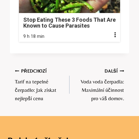
Stop Eating These 3 Foods That Are
Known to Cause Parasites
9 h 18 min
Navigace
PŘEDCHOZÍ
DALŠÍ
Tarif na tepelné
Voda voda čerpadla:
pro
čerpadlo: Jak získat
Maximální účinnost
příspěvek
nejlepší cenu
pro váš domov.