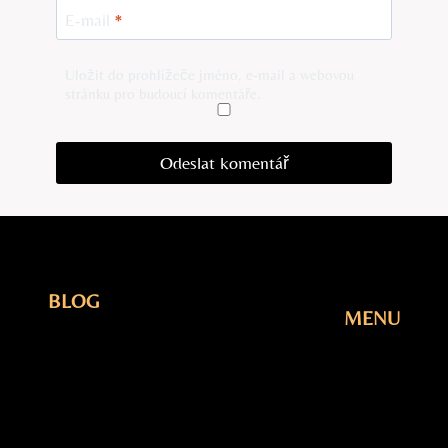
E-mail
*
Uložit do prohlížeče jméno, e-mail a webovou
stránku pro budoucí komentáře.
BLOG
MENU
Elektřina
Úvodní
Fotovoltaika
Stránka
Plyn
Blog
Šetření