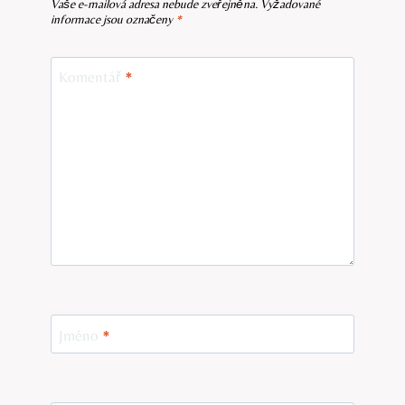
Vaše e-mailová adresa nebude zveřejněna.
Vyžadované
informace jsou označeny
*
Komentář
*
Jméno
*