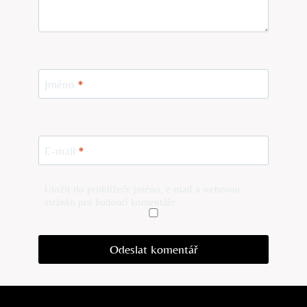
Jméno
*
E-mail
*
Uložit do prohlížeče jméno, e-mail a webovou
stránku pro budoucí komentáře.