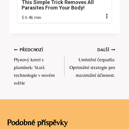
This Simple Trick Removes All
Parasites From Your Body!
5 h 46 min
Navigace
PŘEDCHOZÍ
DALŠÍ
Plynový kotel s
Umístění čerpadla:
pro
plamínek: Stará
Optimální strategie pro
příspěvek
technologie v novém
maximální účinnost.
světle
Podobné příspěvky