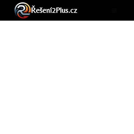
Přeskočit
Řešení2Plus.cz
na
obsah