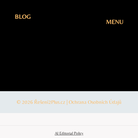
BLOG
MENU
Elektřina
Úvodní
Fotovoltaika
Stránka
Plyn
Blog
Šetření
O Nás
Tepelná
Kontakty
čerpadla
© 2026 Řešení2Plus.cz |
Ochrana Osobních Údajů
AI Editorial Policy