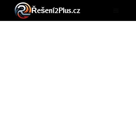
Přeskočit
Řešení2Plus.cz
na
obsah