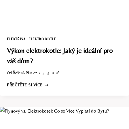
ELEKTŘINA
|
ELEKTRO KOTLE
Výkon elektrokotle: Jaký je ideální pro
váš dům?
Od
Řešení2Plus.cz
5. 3. 2026
VÝKON
PŘEČTĚTE SI VÍCE
ELEKTROKOTLE:
JAKÝ
JE
IDEÁLNÍ
PRO
VÁŠ
DŮM?