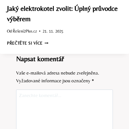
ELEKTŘINA
NEJDRAŽŠÍ?
Jaký elektrokotel zvolit: Úplný průvodce
výběrem
Od
Řešení2Plus.cz
21. 11. 2025
JAKÝ
PŘEČTĚTE SI VÍCE
ELEKTROKOTEL
ZVOLIT:
Napsat komentář
ÚPLNÝ
PRŮVODCE
VÝBĚREM
Vaše e-mailová adresa nebude zveřejněna.
Vyžadované informace jsou označeny
*