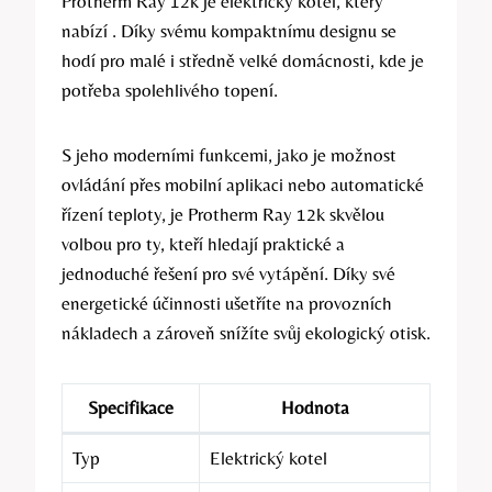
Protherm ⁢Ray 12k je elektrický kotel, ⁣který
nabízí ⁤.‌ Díky svému‍ kompaktnímu designu se
⁤hodí‍ pro⁢ malé i středně velké⁢ domácnosti, ⁤kde je​
potřeba spolehlivého topení.
S jeho moderními funkcemi, jako je možnost
⁤ovládání ⁤přes ⁤mobilní aplikaci⁤ nebo ⁢automatické
řízení teploty, je Protherm Ray ⁤12k skvělou
‌volbou pro ty, kteří hledají‌ praktické a
jednoduché řešení pro své vytápění.⁤ Díky⁣ své
energetické účinnosti ušetříte na‍ provozních
nákladech‌ a zároveň snížíte svůj ekologický otisk.
Specifikace
Hodnota
Typ
Elektrický kotel