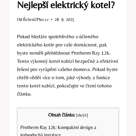
Nejlepší elektrický kotel?
Od
Řešení2Plus.cz
28. 9. 2025
Pokud hledáte spolehlivého‍ a účinného
elektrického kotle ​pro vaše domácnost, pak
byste⁤ neměli přehlédnout Protherm Ray 12k.
Tento⁢ výkonný kotel nabízí bezpečné a efektivní
⁣řešení pro ​vytápění vašeho domova. Pokud byste
chtěli‌ vědět více o‍ tom, jaké‍ výhody a funkce
‌tento kotel ⁣nabízí, pokračujte ve čtení tohoto
článku.
Obsah článku
[
skrýt
]
Protherm Ray ⁣12k: Kompaktní design a⁢
jednoduchá instalace