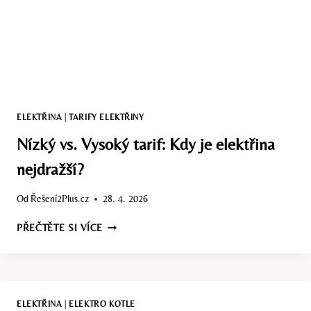
ELEKTŘINA
|
TARIFY ELEKTŘINY
Nízký vs. Vysoký tarif: Kdy je elektřina
nejdražší?
Od
Řešení2Plus.cz
28. 4. 2026
NÍZKÝ
PŘEČTĚTE SI VÍCE
VS.
VYSOKÝ
TARIF:
KDY
JE
ELEKTŘINA
|
ELEKTRO KOTLE