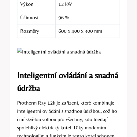
Výkon
12 kW
Účinnost
96 %
Rozměry
600 x 400 x 300 mm
Inteligentní ovládání a snadná
údržba
Protherm ‌Ray 12k je ‍zařízení, které kombinuje‍
inteligentní ‌ovládání s snadnou údržbou, což⁤ ho⁢
činí‌ skvělou volbou pro všechny, kdo hledají
⁣spolehlivý elektrický ⁢kotel. Díky⁢ moderním‌
technologiím‌ a funkcím je tento kotel schopen