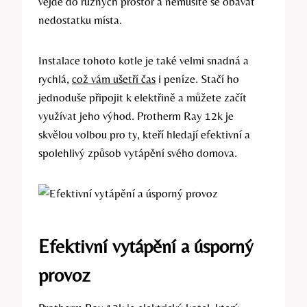
vejde do různých prostor ⁢a ‍nemusíte se ⁣obávat
nedostatku místa.
Instalace tohoto kotle je‍ také velmi snadná a
rychlá, ⁢
což vám ušetří čas
i peníze.⁢ Stačí ho
jednoduše připojit k elektřině a‍ můžete začít
využívat⁣ jeho výhod.‍ Protherm Ray 12k je
skvělou volbou⁣ pro ​ty, ⁢kteří hledají efektivní a
spolehlivý způsob vytápění svého⁢ domova.
Efektivní ‌vytápění a úsporný
provoz