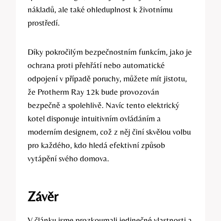
nákladů,‍ ale také⁣ ohleduplnost⁤ k životnímu
prostředí.
Díky pokročilým bezpečnostním funkcím, jako je
ochrana ‍proti přehřátí nebo ⁢automatické
odpojení v⁣ případě poruchy, můžete mít jistotu,
že ‌Protherm ​Ray‌ 12k bude provozován
bezpečně a spolehlivě. Navíc tento ⁢elektrický
kotel⁣ disponuje⁢ intuitivním ovládáním a​
moderním designem, což z něj činí skvělou volbu
pro každého, kdo hledá efektivní ​způsob‌
vytápění ⁣svého​ domova.
Závěr
V článku‍ jsme prozkoumali ⁢jedinečné vlastnosti a