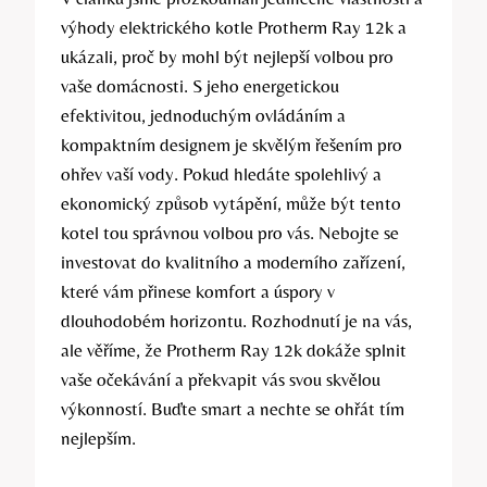
⁤výhody elektrického kotle Protherm‌ Ray 12k a
ukázali, proč ⁣by ⁣mohl být nejlepší volbou ⁤pro
vaše domácnosti. S ‍jeho energetickou
efektivitou, jednoduchým ovládáním ‍a ​
kompaktním ⁣designem je ⁣skvělým řešením pro
⁤ohřev vaší vody. ⁢Pokud hledáte spolehlivý a
ekonomický způsob vytápění, může být tento
kotel tou ‌správnou‌ volbou pro⁣ vás. Nebojte se​
investovat do kvalitního a moderního zařízení,
‌které ⁢vám přinese ⁣komfort a‌ úspory⁣ v
dlouhodobém horizontu.⁣ Rozhodnutí je na vás,
ale věříme, že Protherm Ray 12k ⁢dokáže splnit
vaše ⁣očekávání a ‌překvapit⁢ vás svou‍ skvělou
výkonností. Buďte smart ‍a nechte se⁤ ohřát tím
nejlepším.