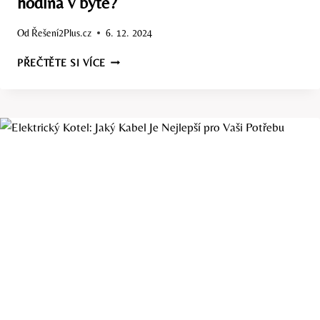
hodina v bytě?
Od
Řešení2Plus.cz
6. 12. 2024
SPOTŘEBA
PŘEČTĚTE SI VÍCE
ELEKTRICKÉHO
KOTLE:
CO
VÁS
STOJÍ
HODINA
V
BYTĚ?