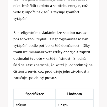
efektivně⁣ řídit teplotu a spotřebu energie, což
‌vede ⁤k‌ úspoře nákladů a zvyšuje komfort‍
vytápění.
S inteligentním ovládáním lze ⁢snadno nastavit
požadovanou teplotu a naprogramovat rozvrh
vytápění podle potřeb každé domácnosti. ​Díky ​
tomu⁤ lze⁣ minimalizovat ztráty energie a zajistit
optimální⁢ teplotu v každé místnosti. ‍Snadná
údržba​ zase znamená, že kotel je ⁣jednoduchý na
čištění a servis, což prodlužuje ‍jeho životnost a
zaručuje spolehlivý ‌provoz.
Specifikace
Hodnota
Výkon
12 kW