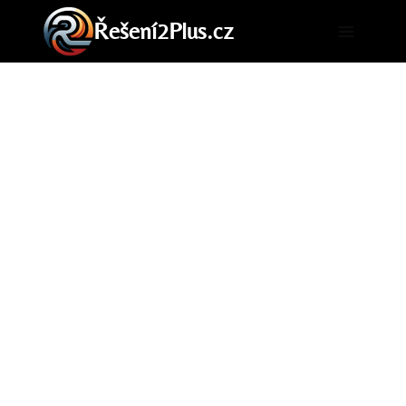
Přeskočit
Řešení2Plus.cz
na
obsah