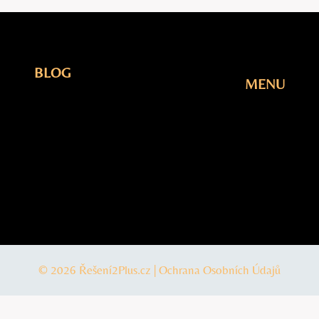
BLOG
MENU
Elektřina
Úvodní
Fotovoltaika
Stránka
Plyn
Blog
Šetření
O Nás
Tepelná
Kontakty
čerpadla
© 2026 Řešení2Plus.cz |
Ochrana Osobních Údajů