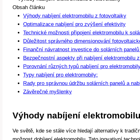
Obsah článku
Výhody nabíjení elektromobilu z fotovoltaiky
Optimalizace nabíjení pro zvýšení efektivity
Technické možnosti připojení elektromobilu k solá
Důležitost správného dimensionování fotovoltaic
Finanční návratnost investice do solárních panelů
Bezpečnostní aspekty při nabíjení elektromobilu z
Porovnání různých typů nabíjení pro elektromobil
Typy nabíjení pro elektromobily:
Rady pro správnou údržbu solárních panelů a nabí
Závěrečné myšlenky
Výhody nabíjení elektromobilu 
Ve světě, kde se stále více hledají alternativy k tradi
možnost dobíjení elektromobilu. Tato inovativní techn