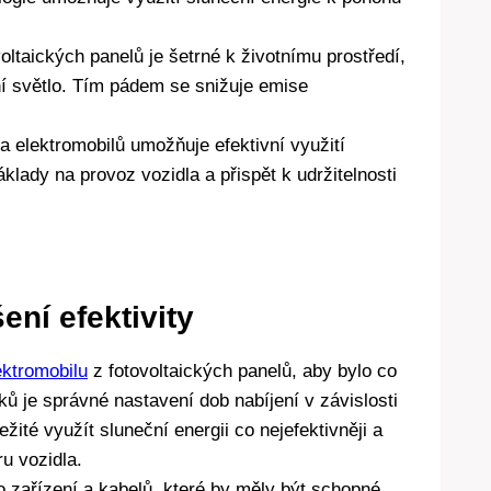
oltaických panelů je šetrné k životnímu prostředí,
ní světlo. Tím pádem se snižuje emise
a elektromobilů umožňuje efektivní využití
klady na provoz vozidla a přispět k udržitelnosti
ení efektivity
ektromobilu
z fotovoltaických panelů, aby bylo co
ků je správné nastavení dob nabíjení v závislosti
žité využít sluneční energii co nejefektivněji a
u vozidla.
o zařízení a kabelů, které by měly být schopné