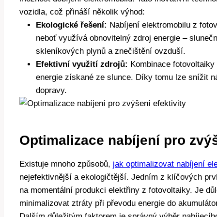
vozidla, což přináší několik výhod:
Ekologické řešení:
Nabíjení elektromobilu z fotov
neboť využívá obnovitelný zdroj energie – sluneč
skleníkových plynů a znečištění ovzduší.
Efektivní využití zdrojů:
Kombinace fotovoltaiky 
energie získané ze slunce. Díky tomu lze snížit ná
dopravy.
Optimalizace nabíjení pro zvýš
Existuje mnoho způsobů,
jak optimalizovat nabíjení el
nejefektivnější a ekologičtější. Jedním z klíčových prv
na momentální produkci elektřiny z fotovoltaiky. Je důle
minimalizovat ztráty při převodu energie do akumulátor
Dalším důležitým faktorem je správný výběr nabíjecíh