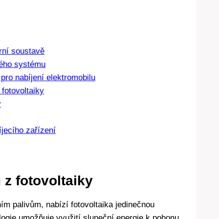
rní soustavě
kého systému
 pro nabíjení elektromobilu
 fotovoltaiky
y
jecího zařízení
z fotovoltaiky
čním palivům, nabízí fotovoltaika jedinečnou
ologie umožňuje využití sluneční energie k pohonu