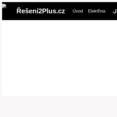
Přeskočit
Řešení2Plus.cz
Úvod
Elektřina
na
obsah