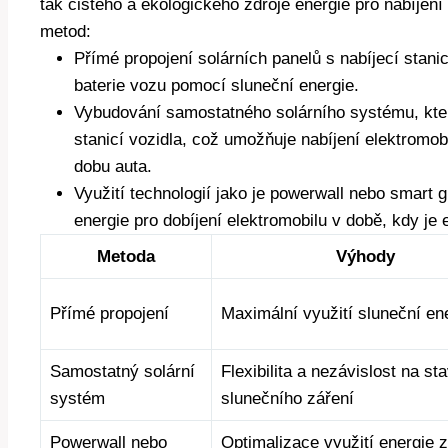
tak čistého a ekologického zdroje energie pro nabíjení
metod:
Přímé propojení solárních panelů s nabíjecí stani
baterie vozu pomocí sluneční energie.
Vybudování samostatného solárního systému, kte
stanicí vozidla, což umožňuje nabíjení elektromobi
dobu auta.
Využití technologií jako je powerwall nebo smart gr
energie pro dobíjení elektromobilu v době, kdy je e
Metoda
Výhody
Přímé propojení
Maximální využití sluneční en
Samostatný solární
Flexibilita a nezávislost na st
systém
slunečního záření
Powerwall nebo
Optimalizace využití energie z