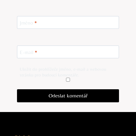
Jméno
*
E-mail
*
Uložit do prohlížeče jméno, e-mail a webovou
stránku pro budoucí komentáře.