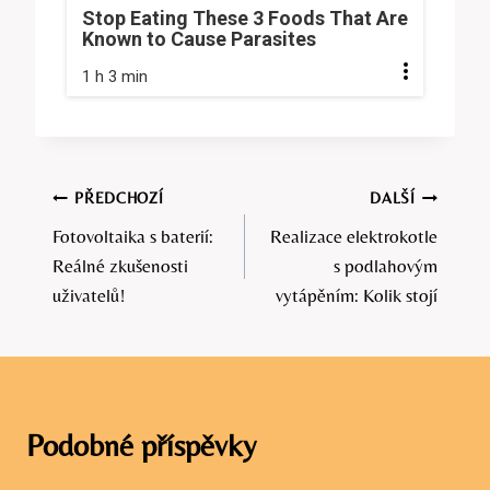
Stop Eating These 3 Foods That Are
Known to Cause Parasites
1 h 3 min
Navigace
PŘEDCHOZÍ
DALŠÍ
Fotovoltaika s baterií:
Realizace elektrokotle
pro
Reálné zkušenosti
s podlahovým
příspěvek
uživatelů!
vytápěním: Kolik stojí
Podobné příspěvky