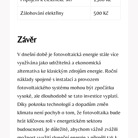
Zálohování elektřiny
500 Kč
Závěr
V dnešní době je fotovoltaická energie stále více
využívána jako udržitelná a ekonomická
alternativa ke klasickým zdrojům energie. Roční
náklady spojené s instalací a provozem
fotovoltaického systému mohou být zpočátku
vysoké, ale dlouhodobě se tato investice vyplatí.
Díky pokroku technologií a dopadům změn
klimatu není pochyb o tom, že fotovoltaika bude
hrát klíčovou roli v energetickém sektoru
budoucnosti. Je důležité, abychom vážně zvážili
možnost využití sluneční energie a přispěli tak k