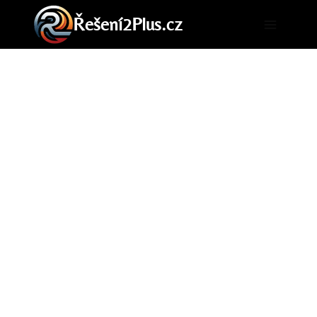
Přeskočit
Řešení2Plus.cz
na
obsah