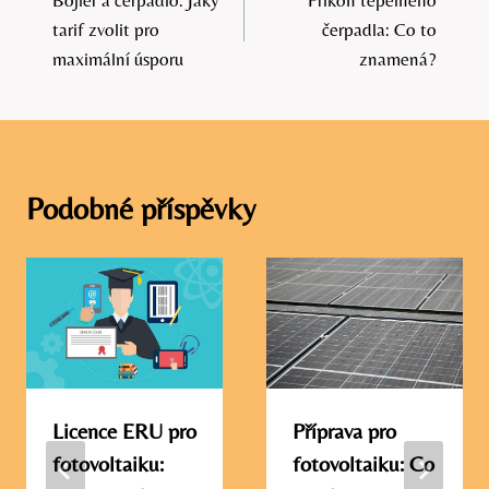
pro
tarif zvolit pro
čerpadla: Co to
příspěvek
maximální úsporu
znamená?
Podobné příspěvky
Licence ERU pro
Příprava pro
fotovoltaiku:
fotovoltaiku: Co