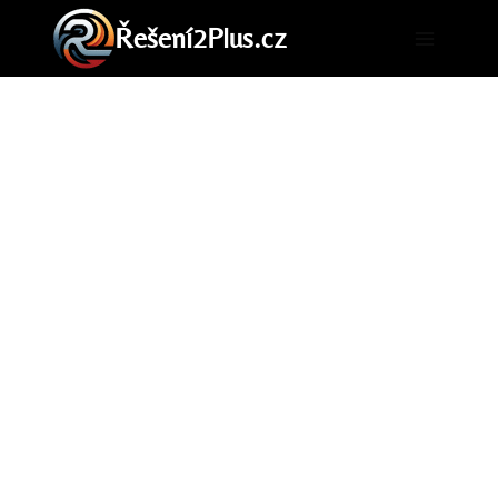
Přeskočit
Řešení2Plus.cz
na
obsah