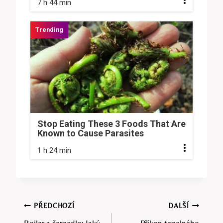
7 h 44 min
Stop Eating These 3 Foods That Are
Known to Cause Parasites
1 h 24 min
Navigace
PŘEDCHOZÍ
DALŠÍ
Bojler a čerpadlo: Jaký
Příkon tepelného