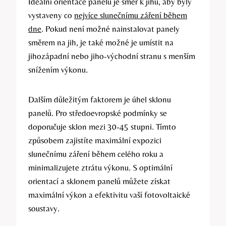
Ideální orientace panelů je směr k jihu, aby byly
vystaveny co
nejvíce slunečnímu záření během
dne
. Pokud není možné nainstalovat panely
směrem na jih, je také možné je umístit na
jihozápadní nebo jiho-východní stranu s menším
snížením výkonu.
Dalším důležitým faktorem je úhel sklonu
panelů. Pro středoevropské podmínky se
doporučuje sklon mezi 30-45 stupni. Tímto
způsobem zajistíte maximální expozici
slunečnímu záření během celého roku a
minimalizujete ztrátu výkonu. S optimální
orientací a sklonem panelů můžete získat
maximální výkon a efektivitu vaší fotovoltaické
soustavy.