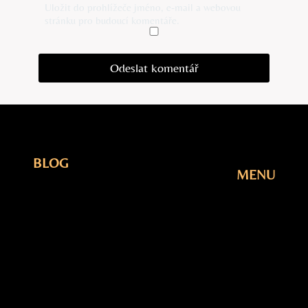
Uložit do prohlížeče jméno, e-mail a webovou
stránku pro budoucí komentáře.
BLOG
MENU
Elektřina
Úvodní
Fotovoltaika
Stránka
Plyn
Blog
Šetření
O Nás
Tepelná
Kontakty
čerpadla