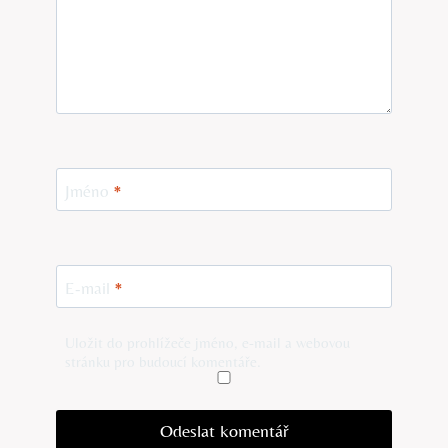
Jméno
*
E-mail
*
Uložit do prohlížeče jméno, e-mail a webovou
stránku pro budoucí komentáře.