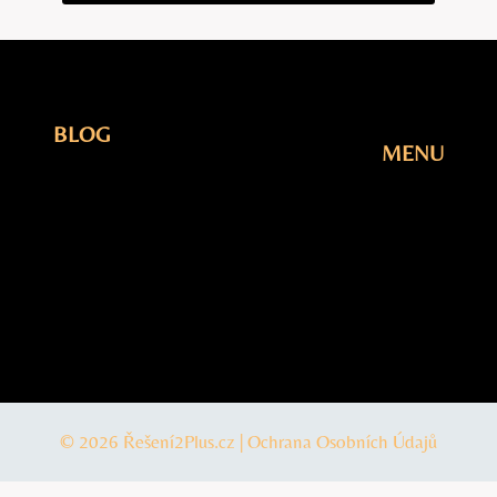
BLOG
MENU
Elektřina
Úvodní
Fotovoltaika
Stránka
Plyn
Blog
Šetření
O Nás
Tepelná
Kontakty
čerpadla
© 2026 Řešení2Plus.cz |
Ochrana Osobních Údajů