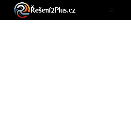
Přeskočit
Řešení2Plus.cz
na
obsah