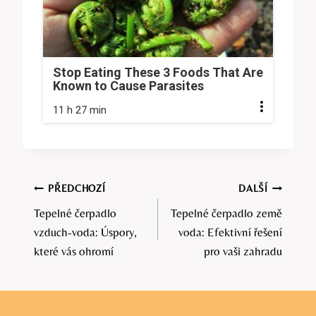
Stop Eating These 3 Foods That Are
Known to Cause Parasites
11 h 27 min
Navigace
PŘEDCHOZÍ
DALŠÍ
Tepelné čerpadlo
Tepelné čerpadlo země
pro
vzduch-voda: Úspory,
voda: Efektivní řešení
příspěvek
které vás ohromí
pro vaši zahradu