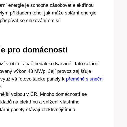
rní energie je schopna zásobovat eléktřinou
vělým příkladem toho, jak může solární energie
přispívat ke snižování emisí.
gie pro domácnosti
ází v obci Lapač nedaleko Karviné. Tato solární
lovaný výkon 43 MWp. Její provoz zajišťuje
 využívá fotovoltaické panely k
přeměně sluneční
.
árnější volbou v ČR. Mnoho domácností se
kladů na elektřinu a snížení vlastního
ární panely stávají efektivnějšími a