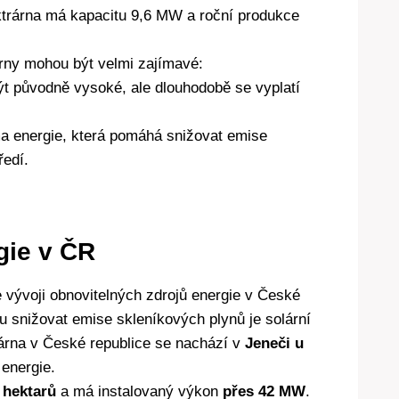
ktrárna má kapacitu 9,6 MW a roční produkce
árny mohou být velmi zajímavé:
ýt původně vysoké, ale dlouhodobě se vyplatí
rma energie, která pomáhá snižovat emise
ředí.
gie v ČR
ve vývoji obnovitelných zdrojů energie v České
ou snižovat emise skleníkových plynů je solární
trárna v České republice se nachází v
Jeneči u
 energie.
 hektarů
a má instalovaný výkon
přes 42 MW
.