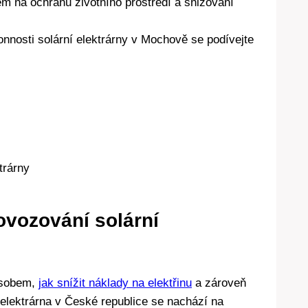
m na ochranu životního prostředí a snižování
nnosti solární elektrárny v Mochově se podívejte
ovozování solární
ůsobem,
jak snížit náklady na elektřinu
a zároveň
í elektrárna v České republice se nachází na