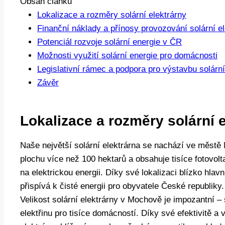
Obsah článku
Lokalizace a rozměry solární elektrárny
Finanční náklady a přínosy provozování solární el
Potenciál rozvoje solární energie v ČR
Možnosti využití solární energie pro domácnosti
Legislativní rámec a podpora pro výstavbu solárn
Závěr
Lokalizace a rozměry solární 
Naše největší solární elektrárna se nachází ve městě 
plochu více než 100 hektarů a obsahuje tisíce fotovolt
na elektrickou energii. Díky své lokalizaci blízko hla
přispívá k čisté energii pro obyvatele České republiky.
Velikost solární elektrárny v Mochově je impozantní
elektřinu pro tisíce domácností. Díky své efektivitě a v