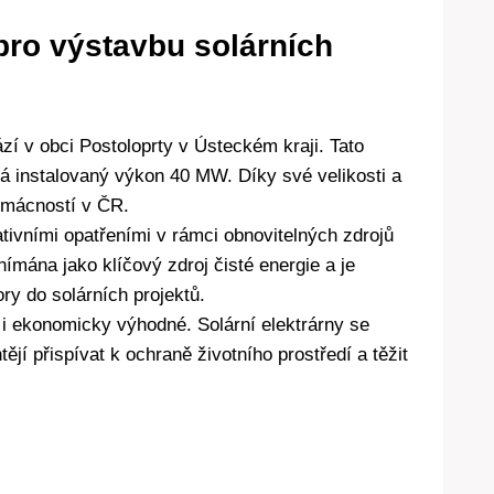
pro výstavbu solárních
zí v obci Postoloprty v Ústeckém kraji. Tato
má instalovaný výkon 40 MW. Díky své velikosti a
domácností v ČR.
ativními opatřeními v rámci obnovitelných zdrojů
ímána jako klíčový zdroj čisté energie a je
y do solárních projektů.
e i ekonomicky výhodné. Solární elektrárny se
tějí přispívat k ochraně životního prostředí a těžit