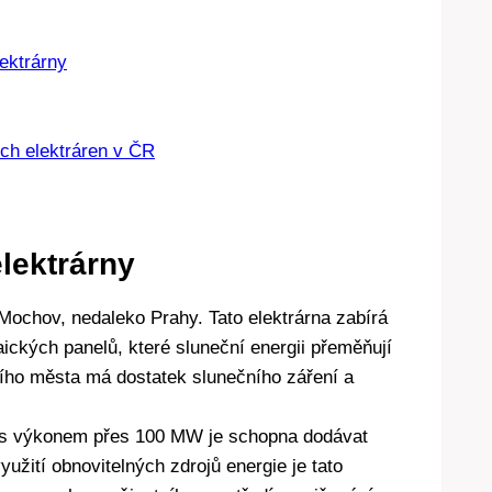
ektrárny
ích elektráren v ČR
elektrárny
Mochov, nedaleko Prahy. Tato elektrárna zabírá
aických panelů, které sluneční energii přeměňují
vního města má dostatek slunečního záření a
 – s výkonem přes 100 MW je schopna dodávat
yužití obnovitelných zdrojů energie je tato