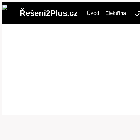
Přeskočit
Řešení2Plus.cz
Úvod
Elektřina
na
obsah