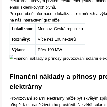
elektrárna klíčovým prvkem české energetiky s ohlede
emisí skleníkových plynů.
Pro podrobné informace o lokalizaci, rozměrech a výko
na náš interaktivní graf níže:
Lokalizace:
Mochov, Česká republika
Rozměry:
Více než 100 hektarů
Výkon:
Přes 100 MW
Finanční náklady a přínosy pr
elektrárny
Provozování solární elektrárny může být skvělým zp
přispět k ochraně životního prostředí. Největší solárn