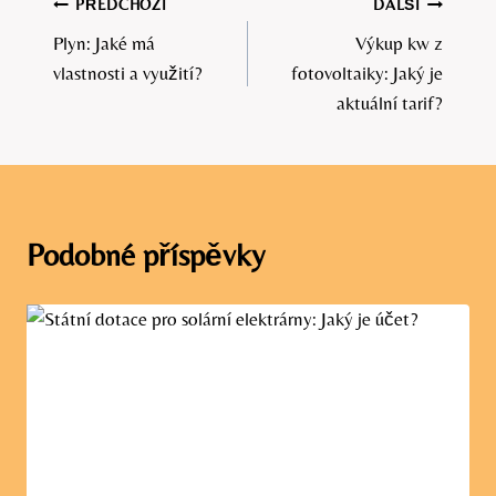
Navigace
PŘEDCHOZÍ
DALŠÍ
Plyn: Jaké má
Výkup kw z
pro
vlastnosti a využití?
fotovoltaiky: Jaký je
příspěvek
aktuální tarif?
Podobné příspěvky