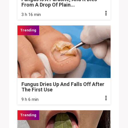
From A Drop Of Plain...
3 h 16 min
Fungus Dries Up And Falls Off After
The First Use
9 h 6 min