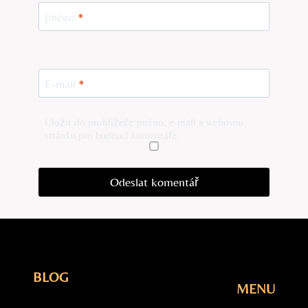
Jméno
*
E-mail
*
Uložit do prohlížeče jméno, e-mail a webovou
stránku pro budoucí komentáře.
BLOG
MENU
Elektřina