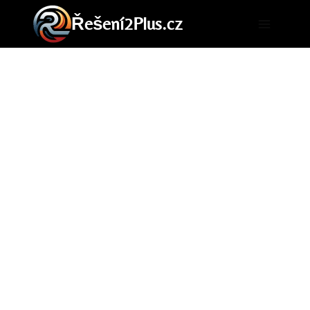
Přeskočit
Řešení2Plus.cz
na
obsah