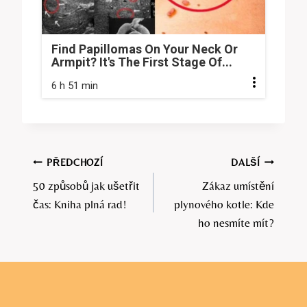
Find Papillomas On Your Neck Or
Armpit? It's The First Stage Of...
6 h 51 min
Navigace
PŘEDCHOZÍ
DALŠÍ
50 způsobů jak ušetřit
Zákaz umístění
pro
čas: Kniha plná rad!
plynového kotle: Kde
příspěvek
ho nesmíte mít?