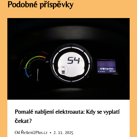
Podobné příspěvky
Pomalé nabíjení elektroauta: Kdy se vyplatí
čekat?
Od
Řešení2Plus.cz
2. 11. 2025