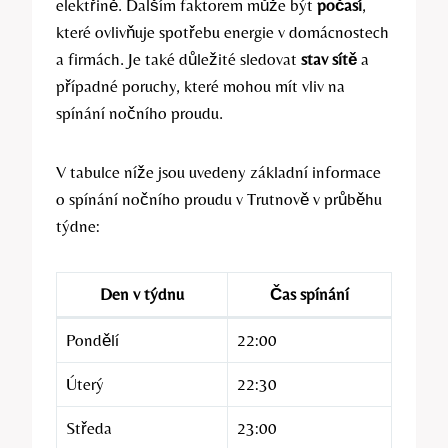
elektřině. Dalším faktorem může být
počasí
,
které ovlivňuje spotřebu energie v domácnostech
a firmách. Je také důležité sledovat
stav sítě
a
případné poruchy, které mohou mít vliv na
spínání nočního proudu.
V tabulce níže jsou uvedeny základní informace
o spínání nočního proudu v Trutnově v průběhu
týdne:
Den v týdnu
Čas spínání
Pondělí
22:00
Úterý
22:30
Středa
23:00