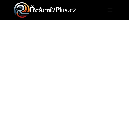
Přeskočit
Řešení2Plus.cz
na
obsah