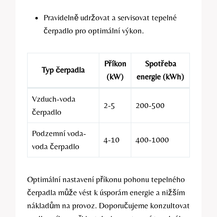
Pravidelně udržovat a servisovat tepelné
čerpadlo pro optimální výkon.
Příkon
Spotřeba
Typ čerpadla
(kW)
energie (kWh)
Vzduch-voda
2-5
200-500
čerpadlo
Podzemní voda-
4-10
400-1000
voda čerpadlo
Optimální nastavení příkonu pohonu tepelného
čerpadla může vést k úsporám energie a nižším
nákladům na provoz. Doporučujeme konzultovat