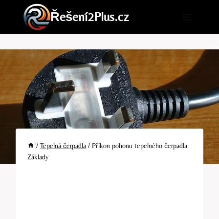
Přeskočit
Řešení2Plus.cz
na
obsah
/
Tepelná čerpadla
/
Příkon pohonu tepelného čerpadla:
Základy