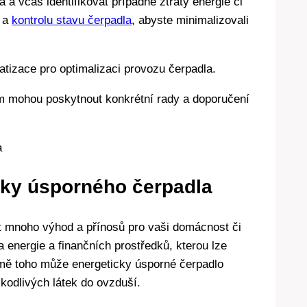
 a včas identifikovat případné ztráty energie či
u a
kontrolu stavu čerpadla
, abyste minimalizovali
atizace pro optimalizaci provozu čerpadla.
ám mohou poskytnout konkrétní rady a doporučení
cky úsporného čerpadla
t mnoho výhod a přínosů pro vaši domácnost či
energie a finančních prostředků, kterou lze
omě toho může energeticky úsporné čerpadlo
škodlivých látek do ovzduší.