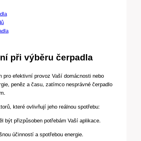
dla
dů
adla
í při výběru čerpadla
 pro efektivní provoz Vaší domácnosti nebo
gie, peněz a času, zatímco nesprávné čerpadlo
em.
torů, které ovlivňují jeho reálnou spotřebu:
l být přizpůsoben potřebám Vaší aplikace.
išnou účinností a spotřebou energie.