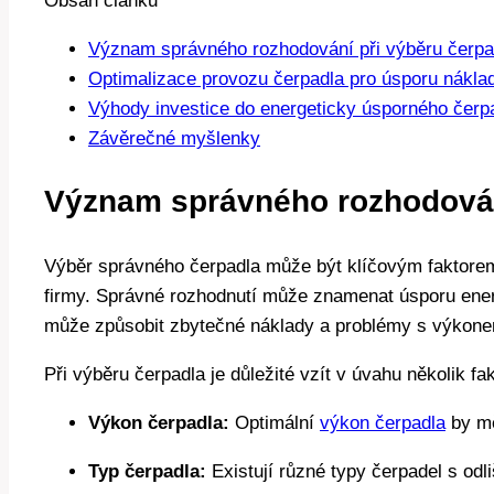
Obsah článku
Význam správného rozhodování při výběru čerpa
Optimalizace provozu čerpadla pro úsporu nákla
Výhody investice do energeticky úsporného čerp
Závěrečné myšlenky
Význam správného rozhodován
Výběr správného čerpadla může být klíčovým faktorem
firmy. Správné rozhodnutí může znamenat úsporu ener
může způsobit zbytečné náklady a problémy s výkon
Při výběru čerpadla je důležité vzít v úvahu několik fak
Výkon čerpadla:
Optimální
výkon čerpadla
by mě
Typ čerpadla:
Existují různé typy čerpadel s odl