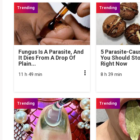
Fungus Is A Parasite, And
5 Parasite-Cau
It Dies From A Drop Of
You Should Sto
Plain...
Right Now
11 h 49 min
8 h 39 min