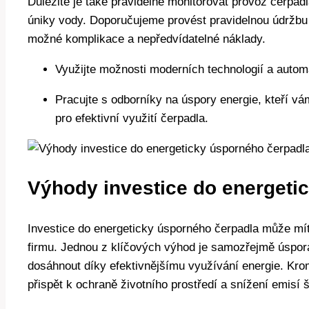
Důležité je také pravidelně monitorovat provoz čerpadla
úniky vody. Doporučujeme provést pravidelnou údržb
možné komplikace a nepředvídatelné náklady.
Využijte možnosti moderních technologií a autom
Pracujte s odborníky na úspory energie, kteří v
pro efektivní využití čerpadla.
Výhody investice do energeti
Investice do energeticky úsporného čerpadla může mí
firmu. Jednou z klíčových výhod je samozřejmě úspora 
dosáhnout díky efektivnějšímu využívání energie. Kr
přispět k ochraně životního prostředí a snížení emisí 