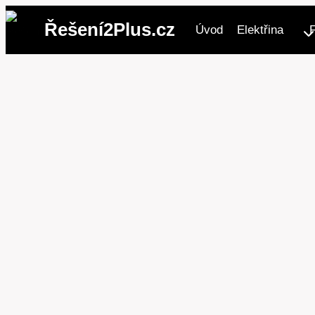
Přeskočit
Řešení2Plus.cz
Úvod
Elektřina
na
obsah