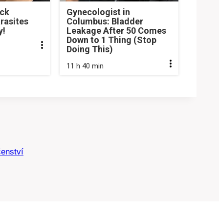
ick
Gynecologist in
rasites
Columbus: Bladder
y!
Leakage After 50 Comes
Down to 1 Thing (Stop
Doing This)
11 h 40 min
čenství