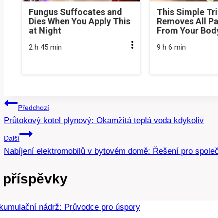
Fungus Suffocates and
This Simple Tr
Dies When You Apply This
Removes All Pa
at Night
From Your Bod
2 h 45 min
9 h 6 min
Navigace
Předchozí
Průtokový kotel plynový: Okamžitá teplá voda kdykoliv
pro
Další
příspěvek
Nabíjení elektromobilů v bytovém domě: Řešení pro spole
 příspěvky