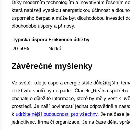
Díky moderním technologiím a inovativním řešením se 
která nabízejí vysokou energetickou účinnost a dlouhou
úsporného čerpadla může být dlouhodobou investicí d
dlouhodobé úspory a přínosy.
Typická úspora
Frekvence údržby
20-50%
Nízká
Závěrečné myšlenky
Ve světě, kde je úspora energie stále důležitějším té
efektivitu spotřeby čerpadel. Článek „Reálná spotřeba
obohatil o důležité informace, které by měly vést k uv
prostředí. Je naší povinností jednat odpovědně a nasa
k
udržitelnější budoucnosti pro všechny
. Je na čase j
jednotlivec, firma či organizace. Je na čase dělat sprá