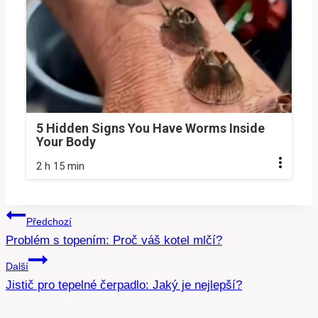
5 Hidden Signs You Have Worms Inside
Your Body
2 h 15 min
Navigace
Předchozí
Problém s topením: Proč váš kotel mlčí?
pro
Další
příspěvek
Jistič pro tepelné čerpadlo: Jaký je nejlepší?