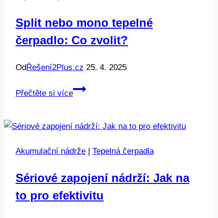
správně
Split nebo mono tepelné
a
čerpadlo: Co zvolit?
efektivně
Od
Řešení2Plus.cz
25. 4. 2025
Split
Přečtěte si více
nebo
mono
tepelné
čerpadlo:
Akumulační nádrže
|
Tepelná čerpadla
Co
zvolit?
Sériové zapojení nádrží: Jak na
to pro efektivitu