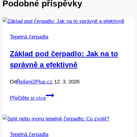
Podobné příspěvky
Tepelná čerpadla
Základ pod čerpadlo: Jak na to
správně a efektivně
Od
Řešení2Plus.cz
12. 3. 2026
Základ
Přečtěte si více
pod
čerpadlo:
Jak
na
Tepelná čerpadla
to