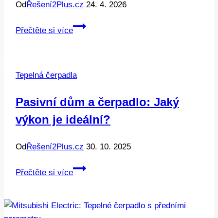
Od
Řešení2Plus.cz
24. 4. 2026
Sériové
Přečtěte si více
zapojení
nádrží:
Jak
Tepelná čerpadla
na
to
Pasivní dům a čerpadlo: Jaký
pro
výkon je ideální?
efektivitu
Od
Řešení2Plus.cz
30. 10. 2025
Pasivní
Přečtěte si více
dům
a
čerpadlo: