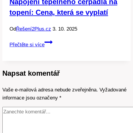
Napojení tepelného čerpadla na
topení: Cena, která se vyplatí
Od
Řešení2Plus.cz
3. 10. 2025
Napojení
Přečtěte si více
tepelného
čerpadla
na
Napsat komentář
topení:
Cena,
Vaše e-mailová adresa nebude zveřejněna.
která
Vyžadované
informace jsou označeny
se
*
vyplatí