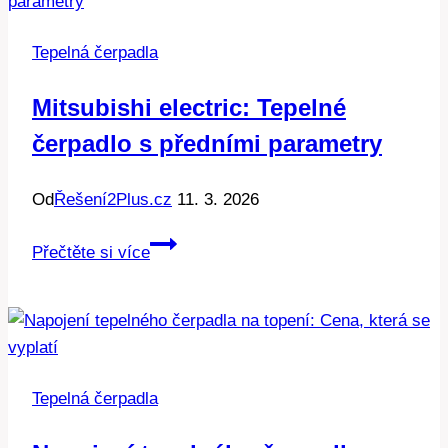
Jaký
výkon
Tepelná čerpadla
je
ideální?
Mitsubishi electric: Tepelné
čerpadlo s předními parametry
Od
Řešení2Plus.cz
11. 3. 2026
Mitsubishi
Přečtěte si více
electric:
Tepelné
čerpadlo
s
předními
Tepelná čerpadla
parametry