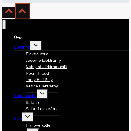
Úvod
Toggle
Elektřina
child
menu
Elektro kotle
Jaderné Elektrárny
Nabíjení elektromobilů
Noční Proud
Tarify Elektřiny
Větrné Elektrárny
Toggle
Fotovoltaika
child
menu
Baterie
Solární elektrárna
Toggle
Plyn
child
menu
Plynové kotle