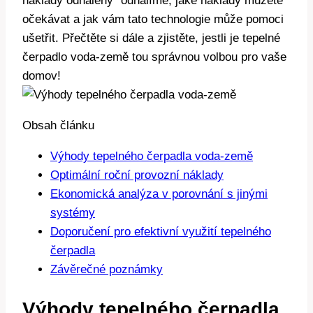
náklady odhaleny“ odhalíme, jaké náklady můžete
očekávat a jak vám tato technologie může pomoci
ušetřit. Přečtěte si dále a zjistěte, jestli je tepelné
čerpadlo voda-země tou správnou volbou pro vaše
domov!
Obsah článku
Výhody tepelného čerpadla voda-země
Optimální roční provozní náklady
Ekonomická analýza v porovnání s jinými
systémy
Doporučení pro efektivní využití tepelného
čerpadla
Závěrečné poznámky
Výhody tepelného čerpadla