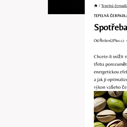
/
Tepelná čerpadl
TEPELNÁ ČERPADL
Spotřeba 
Od
Řešení2Plus.cz
Chcete-li snížit 
třeba porozumět 
energetickou efe
a jak ji optimali
výkon vašeho če