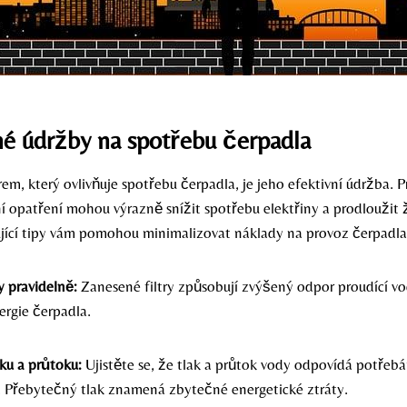
né údržby na spotřebu čerpadla
m, který ovlivňuje spotřebu čerpadla, je jeho efektivní údržba. P
ní opatření mohou výrazně snížit spotřebu elektřiny a prodloužit 
ující tipy vám pomohou minimalizovat náklady na provoz čerpadla
ry pravidelně:
Zanesené filtry způsobují zvýšený odpor proudící vo
ergie čerpadla.
aku a průtoku:
Ujistěte se, že tlak a průtok vody odpovídá potře
 Přebytečný tlak znamená zbytečné energetické ztráty.