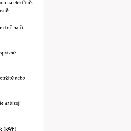
run na elektřině.
ivně.
ezi ně patří
a správně
řetržitě nebo
ie nabízejí
íc (kWh)