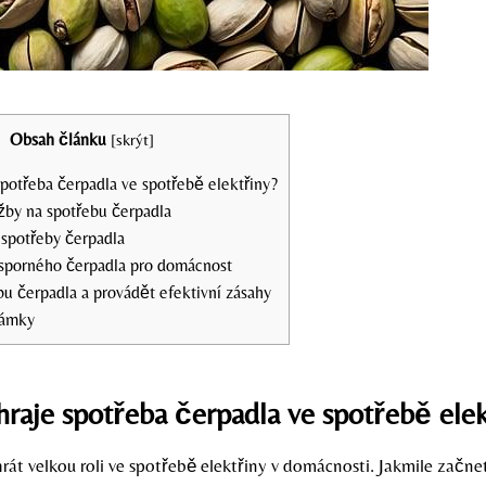
Obsah článku
[
skrýt
]
 spotřeba čerpadla ve spotřebě elektřiny?
žby na spotřebu čerpadla
 spotřeby čerpadla
sporného čerpadla pro domácnost
bu čerpadla a provádět efektivní zásahy
námky
 hraje spotřeba čerpadla ve spotřebě ele
át velkou roli ve spotřebě elektřiny v domácnosti. Jakmile začne