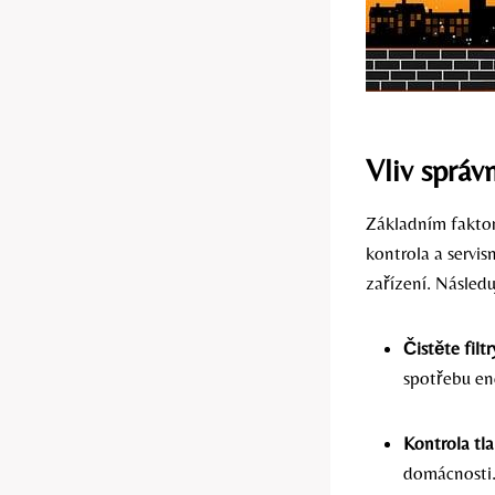
Vliv správ
Základním faktore
kontrola a servis
zařízení. Násled
Čistěte filt
spotřebu en
Kontrola tl
domácnosti.