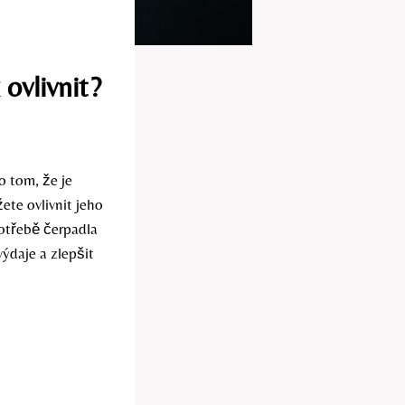
ovlivnit?
o tom, že je
te ovlivnit jeho
potřebě čerpadla
výdaje a zlepšit