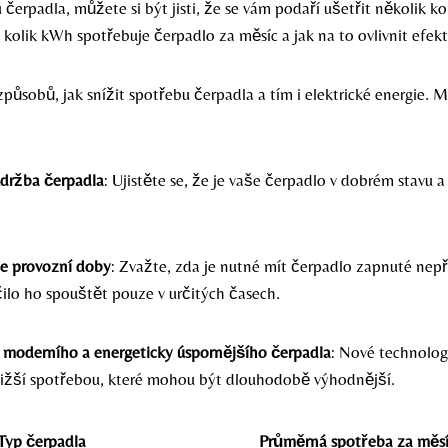
čerpadla, můžete si být jisti, že se vám podaří ušetřit několik ko
 kolik kWh spotřebuje čerpadlo za měsíc a jak na to ovlivnit efekt
způsobů, jak snížit spotřebu čerpadla a tím i elektrické energie. M
údržba čerpadla
: Ujistěte se, že je vaše čerpadlo v dobrém stavu 
e provozní doby
: Zvažte, zda je nutné mít čerpadlo zapnuté nep
ačilo ho spouštět pouze v určitých časech.
o moderního a energeticky úspornějšího čerpadla
: Nové technolog
nižší spotřebou, které mohou být dlouhodobě výhodnější.
Typ čerpadla
Průměrná spotřeba za měs