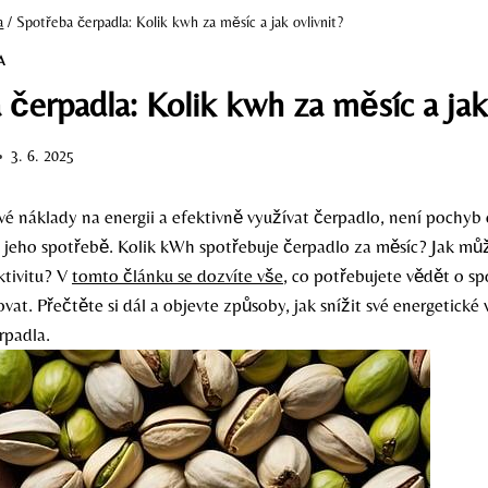
a
/
Spotřeba čerpadla: Kolik kwh za měsíc a jak ovlivnit?
A
čerpadla: Kolik kwh za měsíc a jak 
3. 6. 2025
své náklady na energii a efektivně využívat čerpadlo, není pochyb 
jeho spotřebě. Kolik kWh spotřebuje čerpadlo za měsíc? Jak může
ktivitu? V
tomto článku se dozvíte vše
, co potřebujete vědět o s
zovat. Přečtěte si dál a objevte způsoby, jak snížit své energetické 
rpadla.