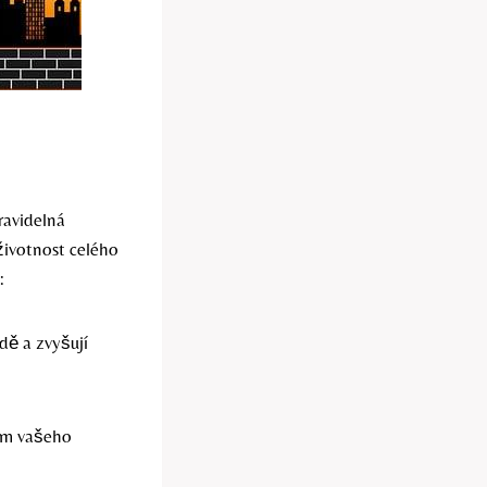
ravidelná
životnost celého
:
dě a zvyšují
bám vašeho