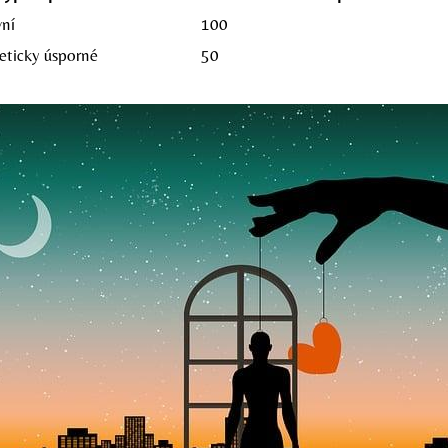
vní
100
eticky úsporné
50