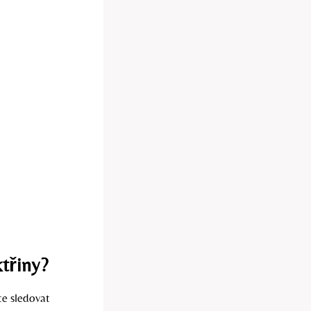
ktřiny?
te sledovat