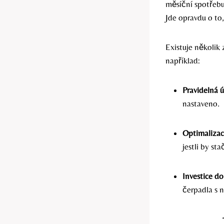
měsíční spotřebu 
Jde opravdu o to,
Existuje několik 
například:
Pravidelná 
nastaveno.
Optimalizac
jestli by st
Investice d
čerpadla s 