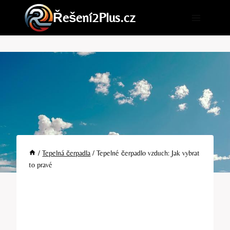
Přeskočit
Řešení2Plus.cz
na
obsah
/
Tepelná čerpadla
/
Tepelné čerpadlo vzduch: Jak vybrat
to pravé