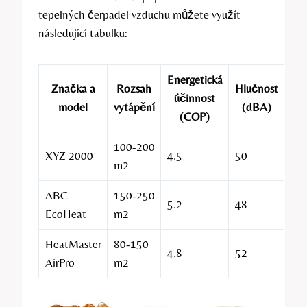
tepelných čerpadel vzduchu můžete využít
následující tabulku:
Energetická
Značka a
Rozsah
Hlučnost
účinnost
model
vytápění
(dBA)
(COP)
100-200
XYZ 2000
4.5
50
m2
ABC
150-250
5.2
48
EcoHeat
m2
HeatMaster
80-150
4.8
52
AirPro
m2