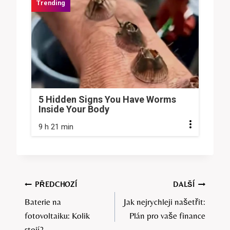
5 Hidden Signs You Have Worms
Inside Your Body
9 h 21 min
Navigace
PŘEDCHOZÍ
DALŠÍ
Baterie na
Jak nejrychleji našetřit:
pro
fotovoltaiku: Kolik
Plán pro vaše finance
stojí?