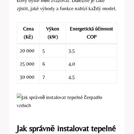
který byste měli zvažovat. Důležité je také
zjistit, jaké výhody a funkce nabízí každý model.
Cena
Výkon
Energetická účinnost
(Kč)
(kW)
COP
20 000
5
3,5
25 000
6
4,0
30 000
7
4,5
Jak správně instalovat tepelné