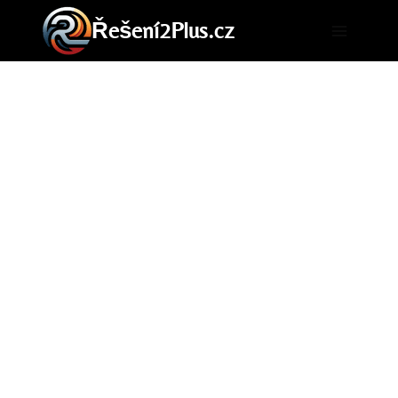
Přeskočit
Řešení2Plus.cz
na
obsah