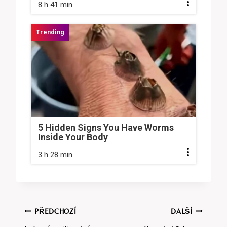
8 h 41 min
5 Hidden Signs You Have Worms
Inside Your Body
3 h 28 min
Navigace
PŘEDCHOZÍ
DALŠÍ