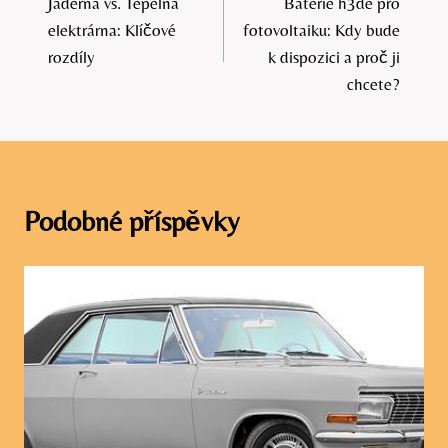
Jaderná vs. Tepelná
Baterie h3de pro
pro
elektrárna: Klíčové
fotovoltaiku: Kdy bude
příspěvek
rozdíly
k dispozici a proč ji
chcete?
Podobné příspěvky