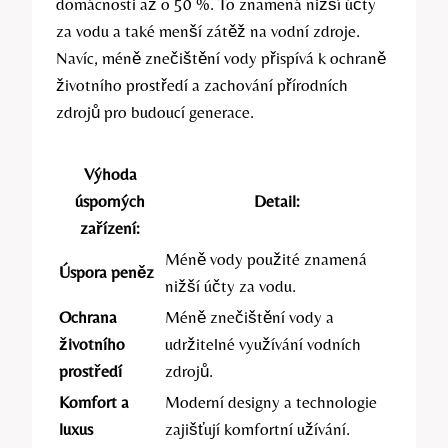
domácnosti až o 50 %. To znamená nižší účty
za vodu a také menší zátěž na vodní zdroje.
Navíc, méně znečištění vody přispívá k ochraně
životního prostředí a zachování přírodních
zdrojů pro budoucí generace.
Výhoda
úsporných
Detail:
zařízení:
Méně vody použité znamená
Úspora peněz
nižší účty za vodu.
Ochrana
Méně znečištění vody a
životního
udržitelné využívání vodních
prostředí
zdrojů.
Komfort a
Moderní designy a technologie
luxus
zajišťují komfortní užívání.