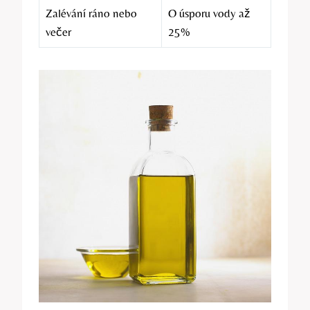
Zalévání ráno nebo
O úsporu vody až
večer
25%