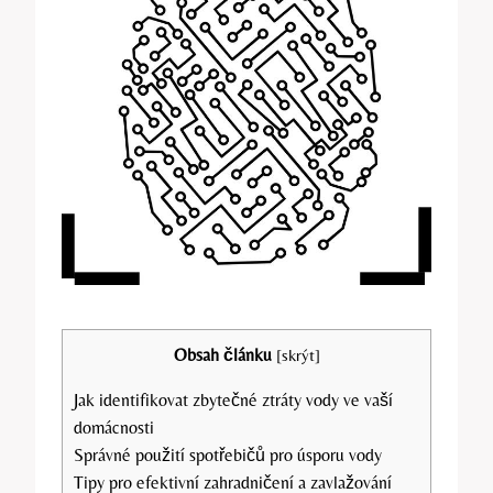
Obsah článku
[
skrýt
]
Jak identifikovat zbytečné ztráty vody ve vaší
domácnosti
Správné použití spotřebičů pro úsporu vody
Tipy pro efektivní zahradničení a zavlažování