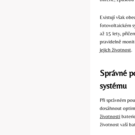
Existují však ob
fotovoltaickém s
až 15 lety, přiče
pravidelně monit
jejich životnost
.
Správné po
systému
Při správném pou
dosáhnout optimá
životnosti
baterie
životnost vaší ba