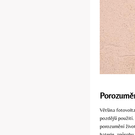
Porozumění
Většina fotovolt
pozdější použití
porozumění životn
baterie, způsobu 