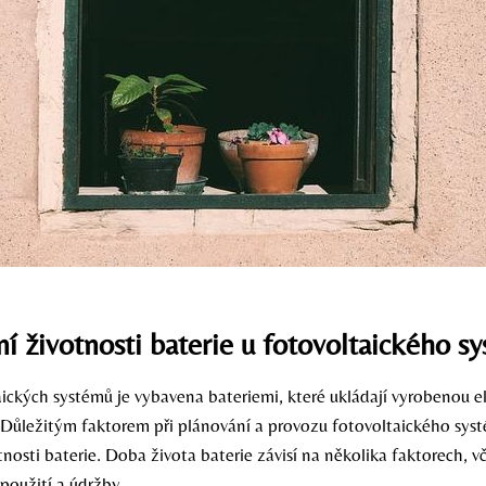
 životnosti baterie u fotovoltaického s
aických systémů je vybavena bateriemi, které ukládají vyrobenou e
. Důležitým faktorem při plánování a provozu fotovoltaického sys
osti baterie. Doba života baterie závisí na několika faktorech, vč
použití a údržby.