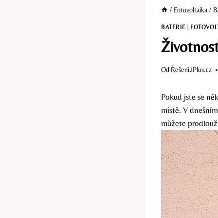
/
Fotovoltaika
/
B
BATERIE
|
FOTOVOL
Životnost
Od
Řešení2Plus.cz
Pokud jste se ně
místě. V dnešním
můžete prodloužit 