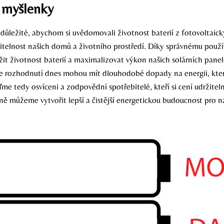
 myšlenky
 důležité, abychom si uvědomovali životnost baterií z fotovoltaic
ržitelnost našich domů a životního prostředí. Díky správnému použ
t životnost baterií a maximalizovat výkon našich solárních panelů.
e rozhodnutí dnes mohou mít dlouhodobé dopady na energii, kte
me tedy osvíceni a zodpovědní spotřebitelé, kteří si cení udržiteln
ně můžeme vytvořit lepší a čistější energetickou budoucnost pro n