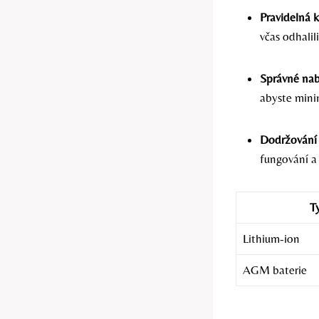
Pravidelná k
včas odhalil
Správné nabí
abyste minim
Dodržování 
fungování a 
T
Lithium-ion
AGM baterie