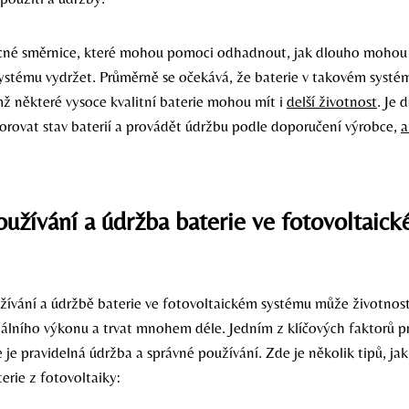
ecné směrnice, které mohou pomoci odhadnout, jak dlouho mohou 
ystému vydržet. Průměrně se očekává, že baterie v takovém systé
mž některé vysoce kvalitní baterie mohou mít i
delší životnost
. Je 
orovat stav baterií a provádět údržbu podle doporučení výrobce,
a
užívání a údržba baterie ve fotovoltaic
žívání a údržbě baterie ve fotovoltaickém systému může životnost
lního výkonu a trvat mnohem déle. Jedním z klíčových faktorů 
 je pravidelná údržba a správné používání. Zde je několik tipů, jak
terie z fotovoltaiky: