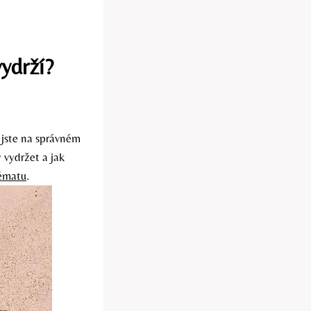
vydrží?
 jste na správném
 vydržet a jak
ématu
.