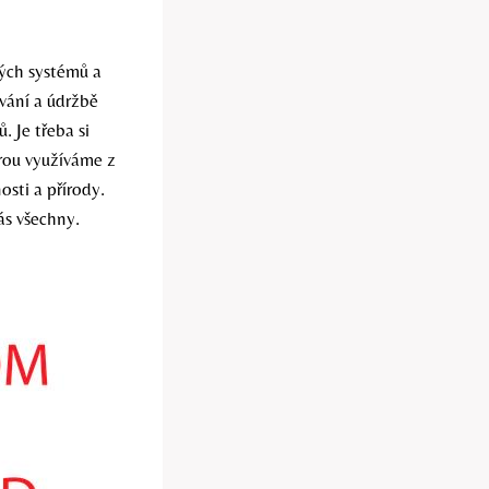
kých systémů a
ívání a údržbě
 Je třeba si
rou využíváme z
osti a přírody.
ás všechny.