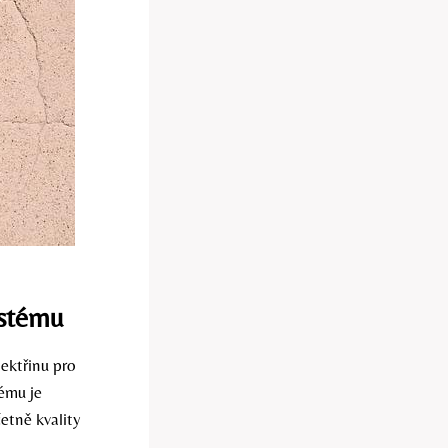
ystému
lektřinu pro
tému je
etně kvality