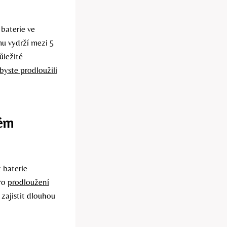
baterie ve
mu vydrží mezi 5
důležité
byste prodloužili
kém
 baterie
pro
prodloužení
 zajistit dlouhou