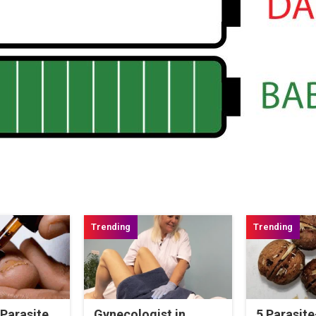
 Parasite,
Gynecologist in
5 Parasit