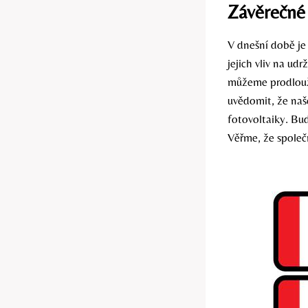
Závěrečné
V dnešní době je
jejich vliv na ud
můžeme prodlouži
uvědomit, že naš
fotovoltaiky. Buď
Věřme, že společ