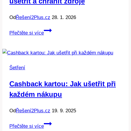
ušetřit a chránit zdroje
Od
Řešení2Plus.cz
28. 1. 2026
Města
Přečtěte si více
a
voda:
Jak
efektivně
Šetření
ušetřit
a
Cashback kartou: Jak ušetřit při
chránit
každém nákupu
zdroje
Od
Řešení2Plus.cz
19. 9. 2025
Cashback
Přečtěte si více