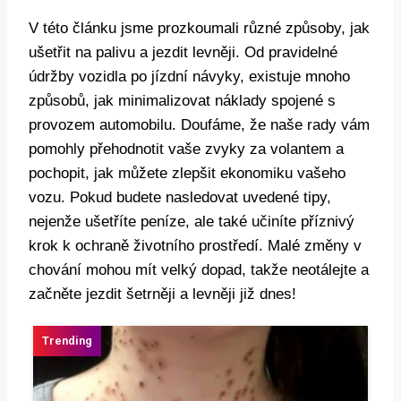
V této článku jsme prozkoumali různé způsoby, jak
ušetřit na palivu a jezdit levněji. Od pravidelné
údržby vozidla po jízdní návyky, existuje mnoho
způsobů, jak minimalizovat náklady spojené s
provozem automobilu. Doufáme, že naše rady vám
pomohly přehodnotit vaše zvyky za volantem a
pochopit, jak můžete zlepšit ekonomiku vašeho
vozu. Pokud budete nasledovat uvedené tipy,
nejenže ušetříte peníze, ale také učiníte příznivý
krok k ochraně životního prostředí. Malé změny v
chování mohou mít velký dopad, takže neotálejte a
začněte jezdit šetrněji a levněji již dnes!