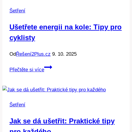
domu:
Šetření
Průvodce
pro
Ušetřete energii na kole: Tipy pro
chytré
cyklisty
úspory
energie
Od
Řešení2Plus.cz
9. 10. 2025
Ušetřete
Přečtěte si více
energii
na
kole:
Tipy
Šetření
pro
cyklisty
Jak se dá ušetřit: Praktické tipy
pro každého