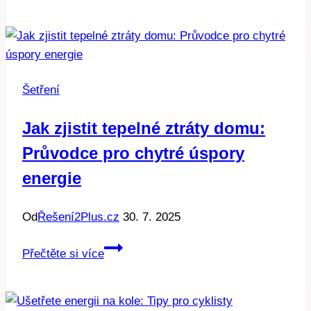
kartou:
Jak
ušetřit
při
každém
Šetření
nákupu
Jak zjistit tepelné ztráty domu:
Průvodce pro chytré úspory
energie
Od
Řešení2Plus.cz
30. 7. 2025
Jak
Přečtěte si více
zjistit
tepelné
ztráty