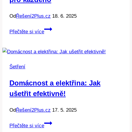
Od
Řešení2Plus.cz
18. 6. 2025
Jak
Přečtěte si více
se
dá
ušetřit:
Praktické
Šetření
tipy
pro
Domácnost a elektřina: Jak
každého
ušetřit efektivně!
Od
Řešení2Plus.cz
17. 5. 2025
Domácnost
Přečtěte si více
a