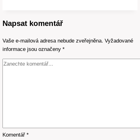
elektřina:
Jak
Napsat komentář
ušetřit
efektivně!
Vaše e-mailová adresa nebude zveřejněna.
Vyžadované
informace jsou označeny
*
Komentář
*