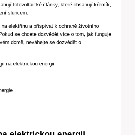
ahují fotovoltaické články, které obsahují křemík,
lení sluncem.
na elektřinu a přispívat k ochraně životního
 Pokud se chcete dozvědět více o tom, jak funguje
e svém domě, neváhejte se dozvědět o
ii na elektrickou energii
nergie
a elektrickou energii