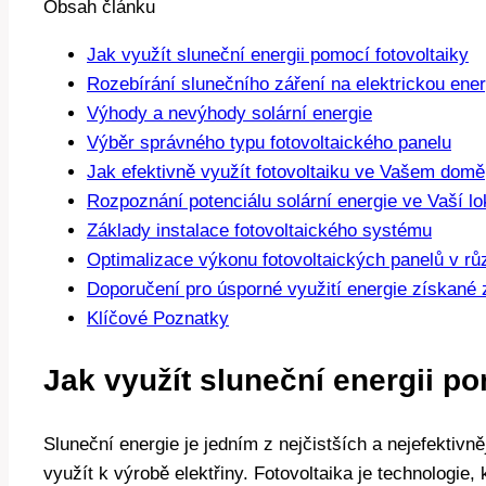
Obsah článku
Jak využít sluneční energii pomocí fotovoltaiky
Rozebírání slunečního záření na elektrickou ener
Výhody a nevýhody solární energie
Výběr správného typu fotovoltaického panelu
Jak efektivně využít fotovoltaiku ve Vašem domě
Rozpoznání potenciálu solární energie ve Vaší lok
Základy instalace fotovoltaického systému
Optimalizace výkonu fotovoltaických panelů v r
Doporučení pro úsporné využití energie získané 
Klíčové Poznatky
Jak využít sluneční energii po
Sluneční energie je jedním z nejčistších a nejefektivn
využít k výrobě elektřiny. Fotovoltaika je technologie,