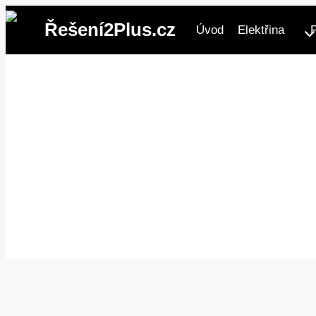
Přeskočit
Řešení2Plus.cz
Úvod
Elektřina
na
obsah