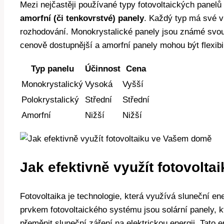
Mezi nejčastěji používané typy fotovoltaických panelů
amorfní (či tenkovrstvé) panely
. Každý typ má své vl
rozhodování. Monokrystalické panely jsou známé svou 
cenově dostupnější a amorfní panely mohou být flexibil
Typ panelu
Účinnost
Cena
Monokrystalický
Vysoká
Vyšší
Polokrystalický
Střední
Střední
Amorfní
Nižší
Nižší
Jak efektivně využít fotovolt
Fotovoltaika je technologie, která využívá sluneční en
prvkem fotovoltaického systému jsou solární panely, k
přeměnit sluneční záření na elektrickou energii. Tato