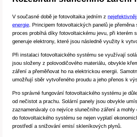
V současné době je fotovoltaika jedním z
nejefektivně
energie
. Principem fotovoltaických panelů je přeměna s
proces probíhá díky fotovoltaickému jevu, při kterém s
generuje elektrony, které jsou následně využity k vytv
Při instalaci fotovoltaického systému se využívají solá
jsou složeny z polovodičového materiálu, obvykle kře
záření a přeměňovat ho na elektrickou energii. Samotn
umožňují sběr vytvořeného proudu a jeho přenos k výs
Pro správné fungování fotovoltaického systému je důle
od nečistot a prachu. Solární panely jsou obvykle umí
zaznamenávaly co nejvíce slunečního záření a mohly ef
do fotovoltaického systému se nejen vyplatí ekonomicky
prostředí a snižování emisí skleníkových plynů.