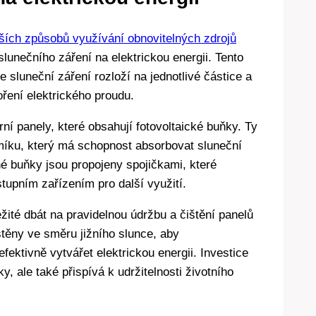
jších způsobů využívání obnovitelných zdrojů
lunečního záření na elektrickou energii. Tento
e sluneční záření rozloží na jednotlivé částice a
oření elektrického proudu.
rní panely, které obsahují fotovoltaické buňky. Ty
míku, který má schopnost absorbovat sluneční
é buňky jsou propojeny spojičkami, které
tupním zařízením pro další využití.
žité dbát na pravidelnou údržbu a čištění panelů
stěny ve směru jižního slunce, aby
ektivně vytvářet elektrickou energii. Investice
, ale také přispívá k udržitelnosti životního