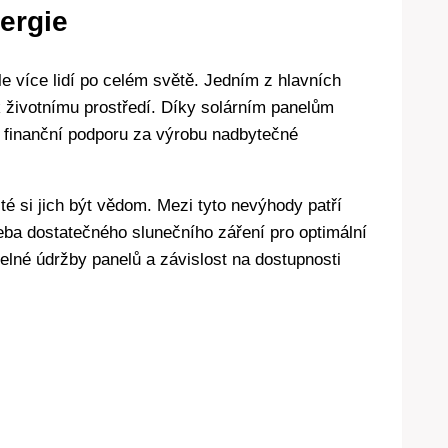
ergie
le více lidí po celém světě. Jedním z hlavních
á k životnímu prostředí. Díky solárním panelům
t finanční podporu za výrobu nadbytečné
ité si jich být vědom. Mezi tyto nevýhody patří
eba dostatečného slunečního záření pro optimální
elné údržby panelů a závislost na dostupnosti