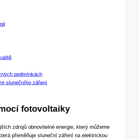
gii
alitě
ůzných podmínkách
ze slunečního záření
mocí fotovoltaiky
ějších zdrojů obnovitelné energie, který můžeme
 která přeměňuje sluneční záření na elektrickou