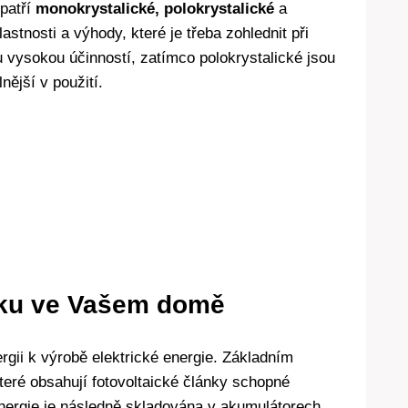
 patří
monokrystalické, polokrystalické
a
astnosti a výhody, které je třeba zohlednit při
vysokou účinností, zatímco polokrystalické jsou
nější v použití.
aiku ve Vašem domě
ergii k výrobě elektrické energie. Základním
teré obsahují fotovoltaické články schopné
 energie je následně skladována v akumulátorech