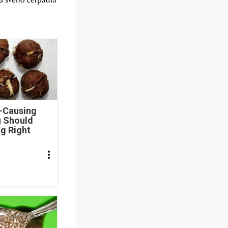
e-Causing
 Should
ng Right