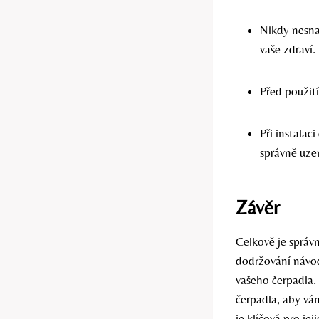
Nikdy nesna
vaše zdraví.
Před použit
Při instalac
správně uz
Závěr
Celkově je správn
dodržování návod
vašeho čerpadla. 
čerpadla, aby vá
je klíčová pro j