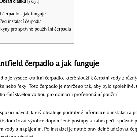
Obsah článku
[
skrýt
]
 čerpadlo a jak funguje
řed instalací čerpadla
kyny pro správné používání čerpadla
tfield čerpadlo a jak funguje
lo je vysoce kvalitní čerpadlo, které slouží k čerpání vody z různ
že nebo řeky. Toto čerpadlo je navrženo tak, aby bylo spolehlivé,
ho činí skvělou volbou pro domácí i profesionální použití.
ispozici návod, který obsahuje podrobné informace o instalaci a po
ežité dodržovat výrobce doporučené postupy a zabezpečit správné 
em vody a napájením. Po instalaci je nutné pravidelně udržovat čer