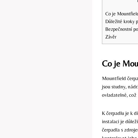
Co je Mountfield
Důležité kroky p
Bezpečnostní po
Závěr
Co je Moun
Mountfield čerpad
jsou studny, nádr
ovladatelné, což 
K čerpadlu je k d
instalaci je důl
čerpadla s zdroj