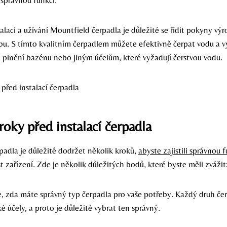
 správnou funkci.
alaci a užívání Mountfield čerpadla je důležité se řídit pokyny výro
bu. S tímto kvalitním čerpadlem můžete efektivně čerpat vodu a vy
, plnění bazénu nebo jiným účelům, které vyžadují čerstvou vodu.
roky před instalací čerpadla
rpadla je důležité dodržet několik kroků,
abyste zajistili správnou 
 zařízení. Zde je několik důležitých bodů, které byste měli zvážit
, zda máte správný typ čerpadla pro vaše potřeby. Každý druh čer
ké účely, a proto je důležité vybrat ten správný.