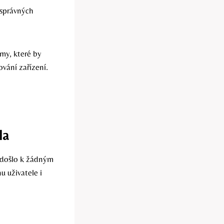
 správných
émy, které by
ování zařízení.
la
edošlo k žádným
 uživatele i