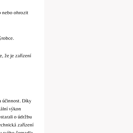
o nebo ohrozit
ýrobce.
e, že je zařízení
a účinnost. Díky
mální výkon
ostarali o údržbu
echnická zařízení
bu svého čerpadla