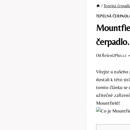
/
Tepelná čerpadl
TEPELNÁ ČERPADL
Mountfiel
čerpadlo.
Od
Řešení2Plus.cz
Vítejte u našeho
dostali k této s
tomto článku se d
užitečné zařízení
Mountfield!