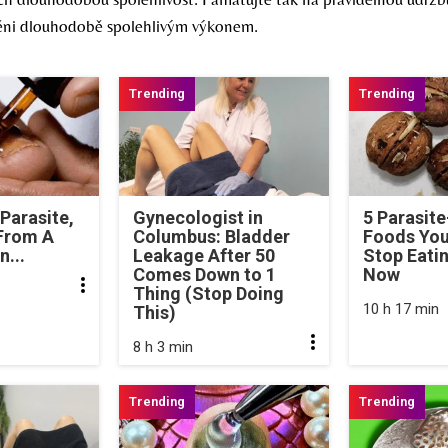
ni dlouhodobě spolehlivým výkonem.
 Parasite,
Gynecologist in
5 Parasit
 From A
Columbus: Bladder
Foods You
n...
Leakage After 50
Stop Eati
Comes Down to 1
Now
Thing (Stop Doing
10 h 17 min
This)
8 h 3 min