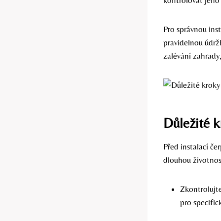
kontrolovat jeho
Pro správnou inst
pravidelnou údrž
zalévání zahrady
Důležité k
Před instalací če
dlouhou životnost
Zkontrolujte
pro specific