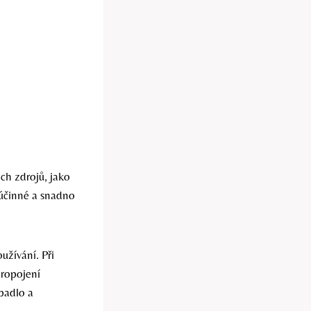
ých zdrojů, jako
 účinné a snadno
užívání. Při
propojení
padlo a