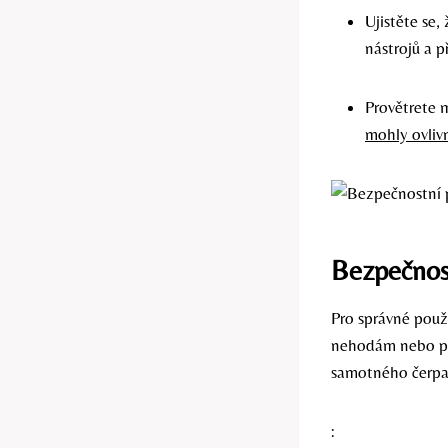
Ujistěte se,
nástrojů a 
Provětrete m
mohly ovliv
Bezpečnost
Pro správné použ
nehodám nebo poš
samotného čerpa
: