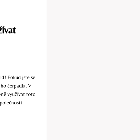
žívat
ld! Pokud jste se
eho čerpadla. V
vně využívat toto
společnosti