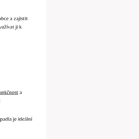
bce a zajistit
užívat ji k
funkčnost
a
:
padla je ideální