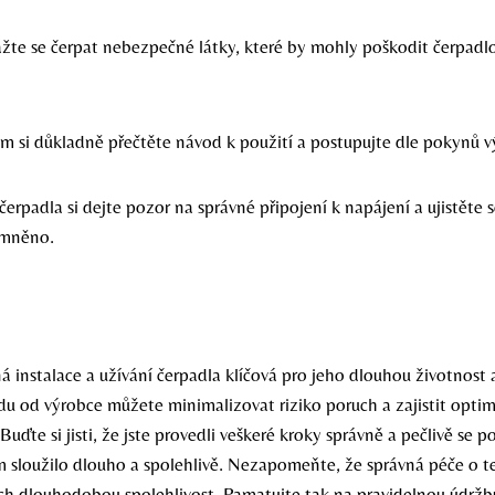
žte se čerpat nebezpečné látky, které by mohly poškodit čerpadl
ím si důkladně přečtěte návod k použití a postupujte dle pokynů v
i čerpadla si dejte pozor na správné připojení k napájení a ujistěte s
emněno.
á instalace a užívání čerpadla klíčová pro jeho dlouhou životnost 
u od výrobce můžete minimalizovat riziko poruch a zajistit opti
Buďte si jisti, že jste provedli veškeré kroky správně a pečlivě se p
m sloužilo dlouho a spolehlivě. Nezapomeňte, že správná péče o t
ejich dlouhodobou spolehlivost. Pamatujte tak na pravidelnou údrž