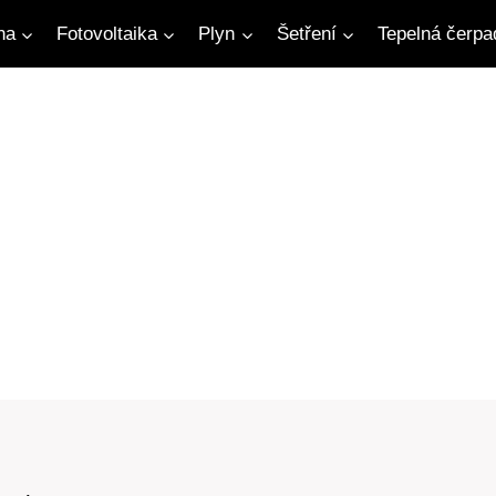
na
Fotovoltaika
Plyn
Šetření
Tepelná čerpa