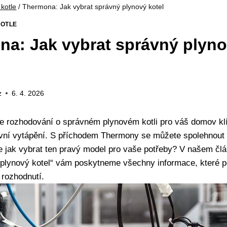
 kotle
/
Thermona: Jak vybrat správný plynový kotel
KOTLE
a: Jak vybrat správný plyn
z
6. 4. 2026
e ⁢rozhodování o správném plynovém kotli ⁢pro váš domov kl
ivní‌ vytápění. S příchodem Thermony se můžete spolehnout n
le jak vybrat ten‍ pravý ⁢model pro vaše potřeby? V našem čl
 plynový kotel“ vám poskytneme všechny⁣ informace, které po
rozhodnutí.