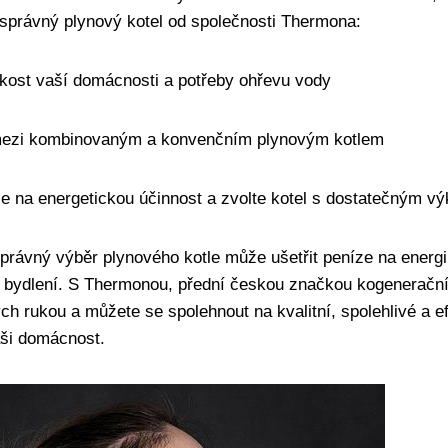
t správný plynový kotel od společnosti Thermona:
ikost vaší ⁤domácnosti a potřeby ohřevu⁤ vody
mezi kombinovaným ⁣a konvenčním plynovým ‍kotlem
se na energetickou ‌účinnost a zvolte kotel s dostatečným 
správný výběr plynového kotle může ⁣ušetřit peníze na energi
 bydlení.‌ S Thermonou, přední českou značkou kogenerační
ch rukou a můžete se spolehnout na kvalitní, spolehlivé a ef
aši domácnost.