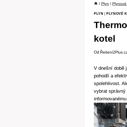
/
Plyn
/
Plynové
PLYN
|
PLYNOVÉ 
Thermon
kotel
Od
Řešení2Plus.c
V dnešní době j
pohodlí a efekt
spolehlivost. A
vybrat správný⁣
informovanému 