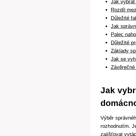
Jak vybrat
Rozdíl mez
Důležité fa
Jak správn
Palec naho
Důležité p
Základy spr
Jak se ‍vy
Závěrečné
Jak vybr
domácno
Výběr správného
rozhodnutím. ⁣J
⁤zajišťovat vyt