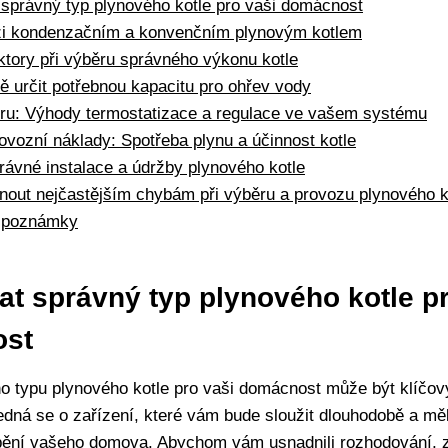
 správný typ plynového kotle pro vaši⁤ domácnost
i kondenzačním a konvenčním plynovým ⁣kotlem
ktory ⁣při výběru správného výkonu‌ kotle
ě určit potřebnou kapacitu pro ohřev vody
ru: Výhody termostatizace a regulace ve vašem systému
rovozní náklady: Spotřeba plynu a účinnost kotle
ávné instalace a⁤ údržby plynového ⁣kotle
hnout nejčastějším chybám⁤ při výběru a provozu plynového k
⁣ poznámky
at správný typ plynového kotle pr
st
 typu plynového⁤ kotle pro vaši ‌domácnost⁤ může být klíčo
edná se o ⁣zařízení, které vám bude sloužit⁢ dlouhodobě a mě
ápění vašeho domova. Abychom vám usnadnili ‍rozhodování, zde