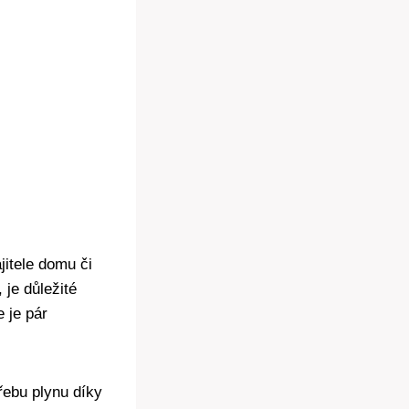
jitele domu či
je důležité
e je pár
třebu plynu díky