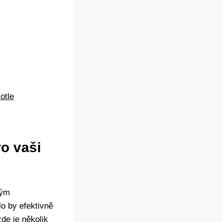
otle
o vaši⁤
vým
lo by efektivně
‍ je ⁢několik‍