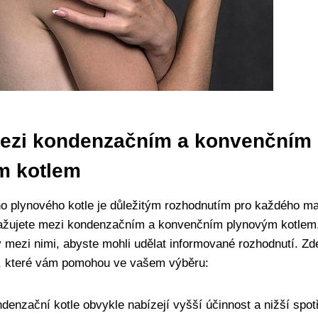
mezi kondenzačním a konvenčním
 ⁣kotlem
 plynového kotle je důležitým rozhodnutím pro ​každého ma
žujete ‌mezi kondenzačním a‌ konvenčním plynovým kotlem, ⁤
ly mezi nimi, abyste mohli udělat informované rozhodnutí.‌ Zd
, ⁣které vám pomohou ve vašem ⁣výběru:
denzační ⁢kotle obvykle nabízejí vyšší účinnost a⁤ nižší​ spo