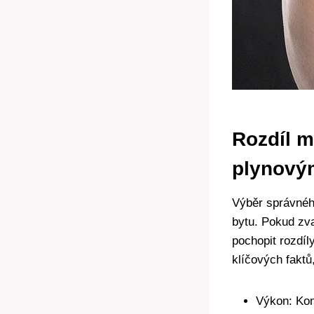
Rozdíl 
plynovým
Výběr správného
bytu. Pokud zva
pochopit‍ rozdí
klíčových faktů
Výkon: ⁢Kon