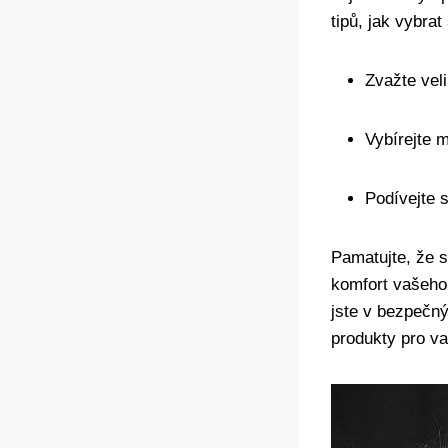
tipů, jak vybra
Zvažte​ vel
Vybírejte 
Podívejte 
Pamatujte, ‌že 
komfort vašeho
jste v bezpečný
produkty pro v