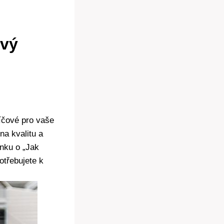
ový
íčové pro vaše
a kvalitu ⁤a
ánku o „Jak
třebujete k‍