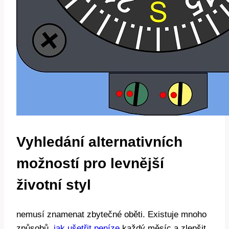
Vyhledání alternativních
možností pro levnější
životní styl
nemusí znamenat zbytečné oběti. Existuje mnoho
způsobů,
jak ušetřit peníze
každý měsíc a zlepšit