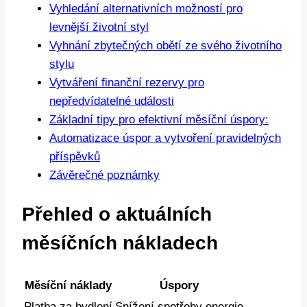
Vyhledání alternativních možností pro
levnější životní styl
Vyhnání zbytečných obětí ze svého životního
stylu
Vytváření finanční rezervy pro
nepředvídatelné události
Základní tipy pro efektivní měsíční úspory:
Automatizace úspor a vytvoření pravidelných
příspěvků
Závěrečné poznámky
Přehled o aktuálních
měsíčních nákladech
Měsíční náklady
Úspory
Platba za bydlení
Snížení spotřeby energie