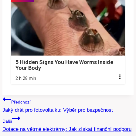
5 Hidden Signs You Have Worms Inside
Your Body
2 h 28 min
Navigace
Předchozí
Jaký drát pro fotovoltaiku: Výběr pro bezpečnost
pro
Další
příspěvek
Dotace na větrné elektrárny: Jak získat finanční podporu