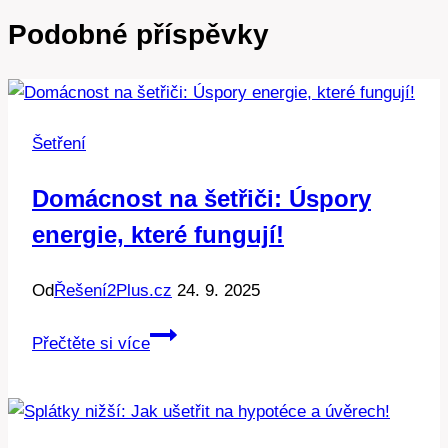
Podobné příspěvky
Šetření
Domácnost na šetřiči: Úspory
energie, které fungují!
Od
Řešení2Plus.cz
24. 9. 2025
Domácnost
Přečtěte si více
na
šetřiči:
Úspory
energie,