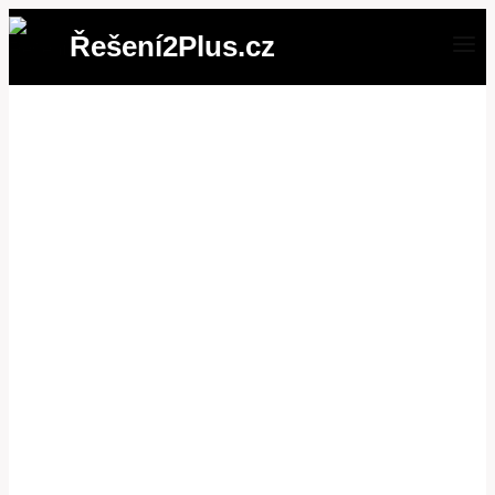
Přeskočit
Řešení2Plus.cz
na
obsah